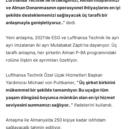
Lufthansa Technik ile ortaklığımızı, Alman müşterimizi
ve Alman Donanmasının operasyonel ihtiyaçlarını en iyi
şekilde desteklememizi sağlayacak üç taraflı bir
anlaşmayla genişletiyoruz..”
dedi.
Yeni anlaşma, 2021’de ESG ve Lufthansa Technik ile ayrı
ayrı imzalanan iki ayrı Mutabakat Zaptı’na dayanıyor. Üç
taraflı anlaşma, her şirketin Alman P-8A programındaki
rolüne ilişkin ek ayrıntıları özetliyor.
Lufthansa Technik Özel Uçak Hizmetleri Başkan
Yardımcısı Michael von Puttkamer,
“ Üç şirket birbirini
mükemmel bir şekilde tamamlıyor. Bu uçağın tüm
yaşam döngüsü boyunca mümkün olan en iyi hizmet
seviyesini sunmamızı sağlıyor.. ”
ifadelerini kullandı.
Anlaşma ile Almanya’da 250 kişiye kadar istihdam
sağlayacağı tahmin ediliyor.