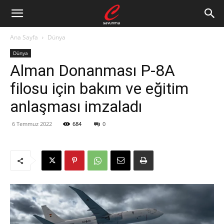
Ana Sayfa
Dünya
Dünya
Alman Donanması P-8A
filosu için bakım ve eğitim
anlaşması imzaladı
6 Temmuz 2022
684
0