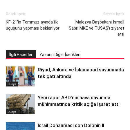
Önceki İçerik
Sonraki İçerik
KF-21’in Temmuz ayında ilk
Malezya Başbakanı İsmail
uçuşunu yapması bekleniyor
Sabri MKE ve TUSAŞ’ı ziyaret
etti
İlgili Haberler
Yazarın Diğer İçerikleri
Riyad, Ankara ve İslamabad savunmada
tek çatı altında
Dünya
Yeni rapor ABD’nin hava savunma
mühimmatında kritik açığa işaret etti
Dünya
İsrail Donanması son Dolphin II