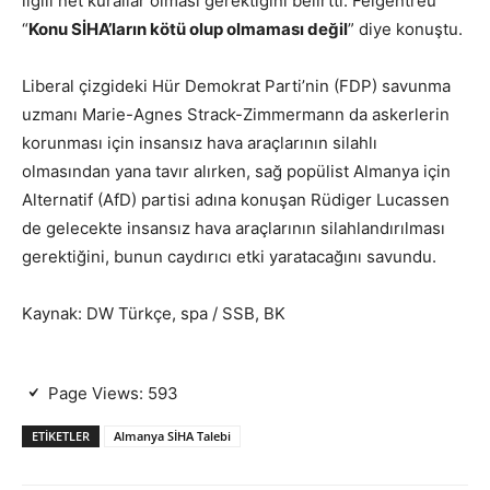
ilgili net kurallar olması gerektiğini belirtti. Felgentreu
“
Konu SİHA’ların kötü olup olmaması değil
” diye konuştu.
Liberal çizgideki Hür Demokrat Parti’nin (FDP) savunma
uzmanı Marie-Agnes Strack-Zimmermann da askerlerin
korunması için insansız hava araçlarının silahlı
olmasından yana tavır alırken, sağ popülist Almanya için
Alternatif (AfD) partisi adına konuşan Rüdiger Lucassen
de gelecekte insansız hava araçlarının silahlandırılması
gerektiğini, bunun caydırıcı etki yaratacağını savundu.
Kaynak: DW Türkçe, spa / SSB, BK
Page Views:
593
ETIKETLER
Almanya SİHA Talebi