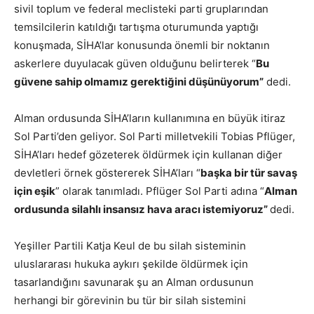
sivil toplum ve federal meclisteki parti gruplarından
temsilcilerin katıldığı tartışma oturumunda yaptığı
konuşmada, SİHA’lar konusunda önemli bir noktanın
askerlere duyulacak güven olduğunu belirterek “
Bu
güvene sahip olmamız gerektiğini düşünüyorum”
dedi.
Alman ordusunda SİHA’ların kullanımına en büyük itiraz
Sol Parti’den geliyor. Sol Parti milletvekili Tobias Pflüger,
SİHA’ları hedef gözeterek öldürmek için kullanan diğer
devletleri örnek göstererek SİHA’ları “
başka bir tür savaş
için eşik
” olarak tanımladı. Pflüger Sol Parti adına “
Alman
ordusunda silahlı insansız hava aracı istemiyoruz”
dedi.
Yeşiller Partili Katja Keul de bu silah sisteminin
uluslararası hukuka aykırı şekilde öldürmek için
tasarlandığını savunarak şu an Alman ordusunun
herhangi bir görevinin bu tür bir silah sistemini