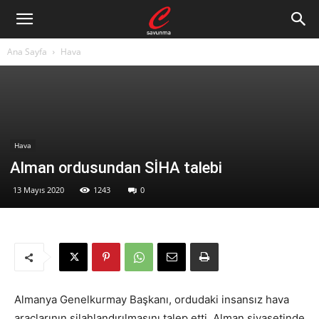
Ana Sayfa
Hava
Hava
Alman ordusundan SİHA talebi
13 Mayıs 2020
1243
0
Almanya Genelkurmay Başkanı, ordudaki insansız hava
araçlarının silahlandırılmasını talep etti. Alman siyasetinde