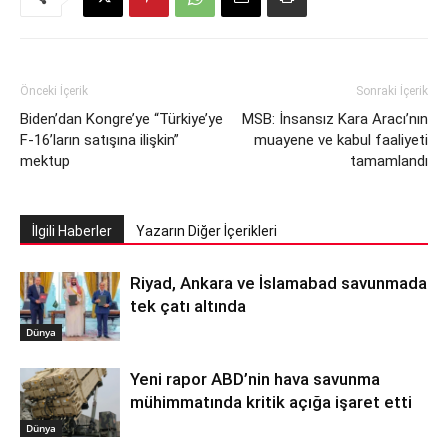
Önceki İçerik
Sonraki İçerik
Biden’dan Kongre’ye “Türkiye’ye
MSB: İnsansız Kara Aracı’nın
F-16’ların satışına ilişkin”
muayene ve kabul faaliyeti
mektup
tamamlandı
İlgili Haberler
Yazarın Diğer İçerikleri
Riyad, Ankara ve İslamabad savunmada
tek çatı altında
Dünya
Yeni rapor ABD’nin hava savunma
mühimmatında kritik açığa işaret etti
Dünya