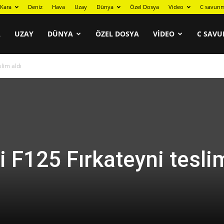
Kara
Deniz
Hava
Uzay
Dünya
Özel Dosya
Video
C savunm
A
UZAY
DÜNYA
ÖZEL DOSYA
VIDEO
C SAVU
lim aldı
i F125 Fırkateyni tesli