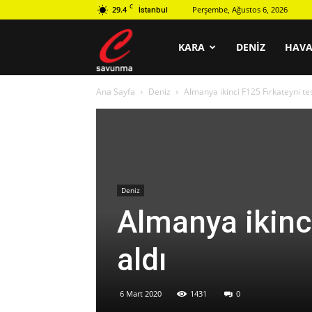
C
29.4
Perşembe, Ağustos 6, 2026
İstanbul
C
KARA
DENIZ
HAV
Ana Sayfa
Deniz
Almanya ikinci F125 Fırkateyni tes
savunma
Deniz
Almanya ikinc
aldı
6 Mart 2020
1431
0