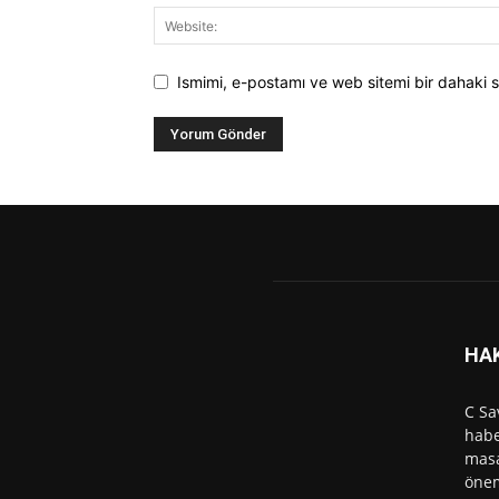
Ismimi, e-postamı ve web sitemi bir dahaki s
HA
C Sa
habe
masa
önem