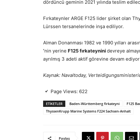
dördüncü geminin 2021 yılında teslim edilece
Fırkateynler ARGE F125 lider şirket olan 
Lürssen tersanelerinde inşa ediliyor.
Alman Donanması 1982 ve 1990 yılları arası
‘
nin yerine
F125 fırkateynini
devreye almayı 
ayrılmış 3 adeti aktif görevine devam ediyor
Kaynak: Navaltoday, Verteidigungsministeri
Page Views:
622
ETIKETLER
Baden-Württemberg firkateyni
F125 Ba
ThyssenKrupp Marine Systems F224 Sachsen-Anhalt
Paylaş