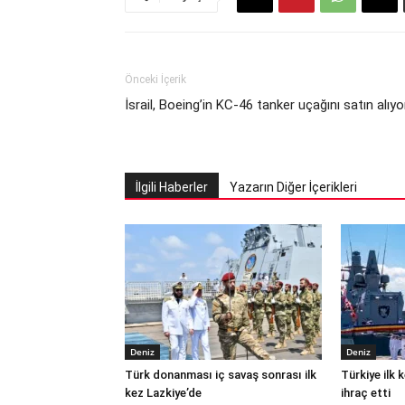
Önceki İçerik
İsrail, Boeing’in KC-46 tanker uçağını satın alıyo
İlgili Haberler
Yazarın Diğer İçerikleri
Deniz
Deniz
Türk donanması iç savaş sonrası ilk
Türkiye ilk
kez Lazkiye’de
ihraç etti