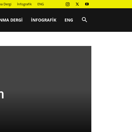
a Dergi
İnfografik
ENG
NMA DERGI
İNFOGRAFIK
ENG
m