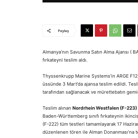
Paylaş
Almanya’nın Savunma Satın Alma Ajansı ( B
fırkateyni teslim aldı.
Thyssenkrupp Marine Systems’in ARGE F125
üssünde 3 Mart’da ajansa teslim edildi. Tes
tarafından sağlanacak ve mürettebatın gemide 
Teslim alınan
Nordrhein Westfalen (F-223)
Baden-Württemberg sınıfı fırkateynin ikincisi
(F-222) tüm testleri tamamlayarak 17 Hazir
düzenlenen tören ile Alman Donanması’na te