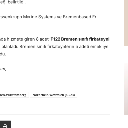
ği belirtildi.
Thyssenkrupp Marine Systems ve Bremenbased Fr.
nda hizmete giren 8 adet
‘F122 Bremen sınıfı firkateyni
planladı. Bremen sınıfı fırkateynlerin 5 adeti emekliye
du.
um,
den-Württemberg
Nordrhein Westfalen (F-223)