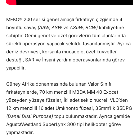
MEKO® 200 serisi genel amaçlı fırkateyn çizgisinde 4
boyutlu savaş
(AAW, ASW ve ASuW, BCW)
kabiliyetine
sahiptir. Gemi genel ve özel görevlerin tüm alanlarında
sürekli operasyon yapacak şekilde tasaralanmıştır. Ayrıca
deniz devriyesi, korsanla mücadele, özel kuvvetler
desteği, SAR ve İnsani yardım operasyonlarında görev
yapabilir.
Güney Afrika donanmasında bulunan Valor Sınıfı
fırkateynlerde, 70 km menzilli MBDA MM 40 Exocet
yüzeyden yüzeye füzeler, İki adet sekiz hücreli VLC’den
12 km menzilli 16 adet Umkhonto füzesi, 35mm’lik 35DPG
(Danel Dual Purpose)
topu bulunmaktadır. Ayrıca gemide
AgustaWestland SuperLynx 300 tipi helikopter görev
yapmaktadır.