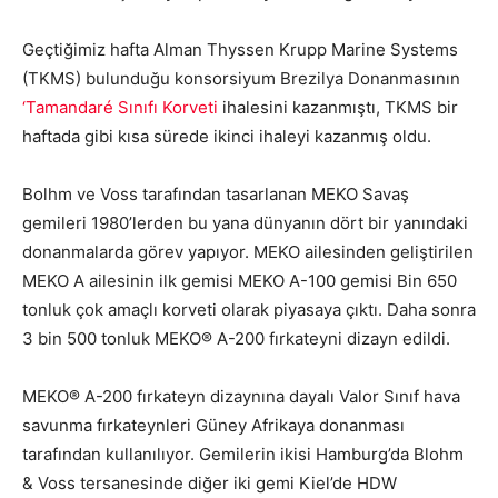
Geçtiğimiz hafta Alman Thyssen Krupp Marine Systems
(TKMS) bulunduğu konsorsiyum Brezilya Donanmasının
‘Tamandaré Sınıfı Korveti
ihalesini kazanmıştı, TKMS bir
haftada gibi kısa sürede ikinci ihaleyi kazanmış oldu.
Bolhm ve Voss tarafından tasarlanan MEKO Savaş
gemileri 1980’lerden bu yana dünyanın dört bir yanındaki
donanmalarda görev yapıyor. MEKO ailesinden geliştirilen
MEKO A ailesinin ilk gemisi MEKO A-100 gemisi Bin 650
tonluk çok amaçlı korveti olarak piyasaya çıktı. Daha sonra
3 bin 500 tonluk MEKO® A-200 fırkateyni dizayn edildi.
MEKO® A-200 fırkateyn dizaynına dayalı Valor Sınıf hava
savunma fırkateynleri Güney Afrikaya donanması
tarafından kullanılıyor. Gemilerin ikisi Hamburg’da Blohm
& Voss tersanesinde diğer iki gemi Kiel’de HDW