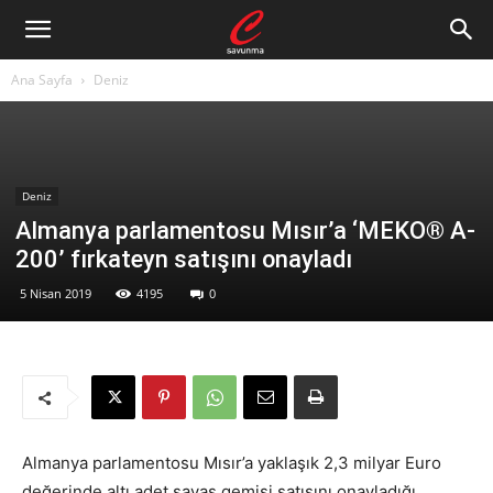
Ana Sayfa
Deniz
Deniz
Almanya parlamentosu Mısır’a ‘MEKO® A-
200’ fırkateyn satışını onayladı
5 Nisan 2019
4195
0
Almanya parlamentosu Mısır’a yaklaşık 2,3 milyar Euro
değerinde altı adet savaş gemisi satışını onayladığı