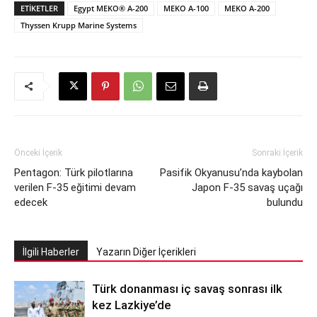
ETIKETLER
Egypt MEKO® A-200
MEKO A-100
MEKO A-200
Thyssen Krupp Marine Systems
Önceki İçerik
Sonraki İçerik
Pentagon: Türk pilotlarına
Pasifik Okyanusu’nda kaybolan
verilen F-35 eğitimi devam
Japon F-35 savaş uçağı
edecek
bulundu
İlgili Haberler
Yazarın Diğer İçerikleri
Türk donanması iç savaş sonrası ilk
kez Lazkiye’de