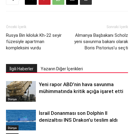
Önceki İçerik
Sonraki İçerik
Rusya Bin kiloluk Kh-22 seyir
Almanya Başbakanı Scholz
füzesiyle apartman
yeni savunma bakanı olarak
kompleksini vurdu
Boris Pistorius’u seçti
İlgili Haberler
Yazarın Diğer İçerikleri
Yeni rapor ABD’nin hava savunma
mühimmatında kritik açığa işaret etti
Dünya
İsrail Donanması son Dolphin II
denizaltısı INS Drakon’u teslim aldı
Dünya