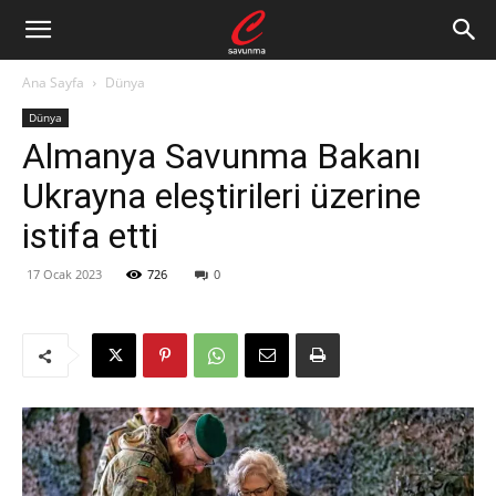
Ana Sayfa
Dünya
Dünya
Almanya Savunma Bakanı
Ukrayna eleştirileri üzerine
istifa etti
17 Ocak 2023
726
0