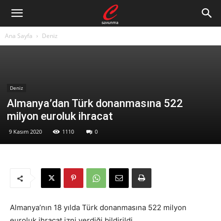
Ana Sayfa
Deniz
Deniz
Almanya’dan Türk donanmasına 522
milyon euroluk ihracat
9 Kasım 2020
1110
0
Almanya’nın 18 yılda Türk donanmasına 522 milyon
euroluk ihracat izni verdiği bildirildi.