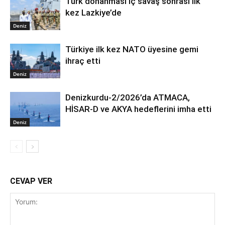
Türk donanması iç savaş sonrası ilk
kez Lazkiye’de
Deniz
Türkiye ilk kez NATO üyesine gemi
ihraç etti
Deniz
Denizkurdu-2/2026’da ATMACA,
HİSAR-D ve AKYA hedeflerini imha etti
Deniz
CEVAP VER