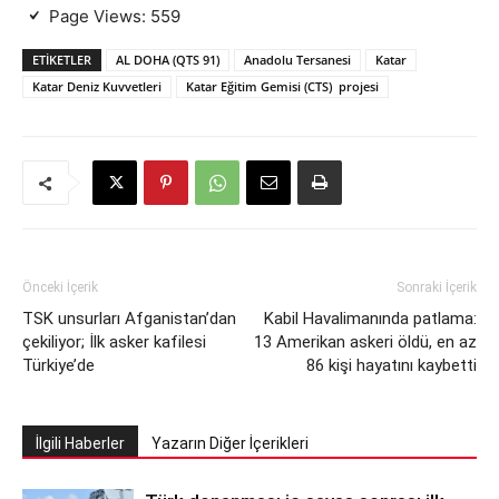
Page Views:
559
ETIKETLER
AL DOHA (QTS 91)
Anadolu Tersanesi
Katar
Katar Deniz Kuvvetleri
Katar Eğitim Gemisi (CTS) projesi
Önceki İçerik
Sonraki İçerik
TSK unsurları Afganistan’dan
Kabil Havalimanında patlama:
çekiliyor; İlk asker kafilesi
13 Amerikan askeri öldü, en az
Türkiye’de
86 kişi hayatını kaybetti
İlgili Haberler
Yazarın Diğer İçerikleri