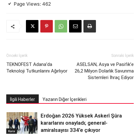
Page Views:
462
Önceki İçerik
Sonraki İçerik
TEKNOFEST Adana’da
ASELSAN, Asya ve Pasifik’e
Teknoloji Tutkunlarını Ağırlıyor
26,2 Milyon Dolarlık Savunma
Sistemleri İhraç Ediyor
İlgili Haberler
Yazarın Diğer İçerikleri
Erdoğan 2026 Yüksek Askerî Şûra
kararlarını onayladı; general-
amiralsayısı 334’e çıkıyor
Kara