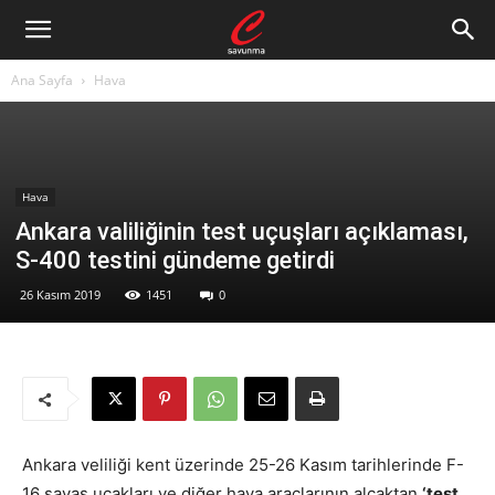
Ana Sayfa
Hava
Hava
Ankara valiliğinin test uçuşları açıklaması,
S-400 testini gündeme getirdi
26 Kasım 2019
1451
0
Ankara veliliği kent üzerinde 25-26 Kasım tarihlerinde F-
16 savaş uçakları ve diğer hava araçlarının alçaktan
‘test