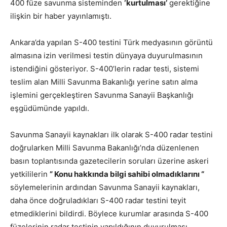
400 füze savunma sisteminden
‘kurtulması’
gerektiğine
ilişkin bir haber yayınlamıştı.
Ankara’da yapılan S-400 testini Türk medyasının görüntü
almasına izin verilmesi testin dünyaya duyurulmasının
istendiğini gösteriyor. S-400’lerin radar testi, sistemi
teslim alan Milli Savunma Bakanlığı yerine satın alma
işlemini gerçekleştiren Savunma Sanayii Başkanlığı
eşgüdümünde yapıldı.
Savunma Sanayii kaynakları ilk olarak S-400 radar testini
doğrularken Milli Savunma Bakanlığı’nda düzenlenen
basın toplantısında gazetecilerin soruları üzerine askeri
yetkililerin
” Konu hakkında bilgi sahibi olmadıklarını “
söylemelerinin ardından Savunma Sanayii kaynakları,
daha önce doğruladıkları S-400 radar testini teyit
etmediklerini bildirdi. Böylece kurumlar arasında S-400
füzelerinin radar testinin yapıldığının duyurulması