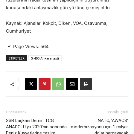
konusundaki anlaşmazlık gün yüzüne çıkmış oldu.
Kaynak: Ajanslar, Kokpit, Diken, VOA, Csavunma,
Cumhuriyet
Page Views:
564
ETIKETLER
S-400 Ankara testi
Önceki İçerik
Sonraki İçerik
SSB başkanı Demir: TCG
NATO, ‘AWACS’
ANADOLU’yu 2020’nin sonunda
modernizasyonu için 1 milyar
Deniz Kuvvetlerine teslim
dolar harcayacak