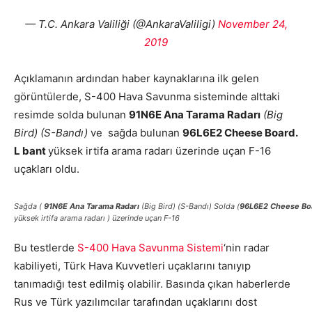
— T.C. Ankara Valiliği (@AnkaraValiligi)
November 24,
2019
Açıklamanın ardından haber kaynaklarına ilk gelen
görüntülerde, S-400 Hava Savunma sisteminde alttaki
resimde solda bulunan
91N6E Ana Tarama Radarı
(Big
Bird)
(S-Bandı)
ve sağda bulunan
96L6E2 Cheese Board.
L bant
yüksek irtifa arama radarı üzerinde uçan F-16
uçakları oldu.
Sağda (
91N6E Ana Tarama Radarı
(Big Bird)
(S-Bandı)
Solda (
96L6E2 Cheese Boa
yüksek irtifa arama radarı ) üzerinde uçan F-16
Bu testlerde
S-400 Hava Savunma Sistemi
‘nin radar
kabiliyeti, Türk Hava Kuvvetleri uçaklarını tanıyıp
tanımadığı test edilmiş olabilir. Basında çıkan haberlerde
Rus ve Türk yazılımcılar tarafından uçaklarını dost