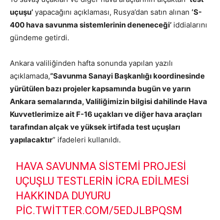
uçuşu’
yapacağını açıklaması, Rusya’dan satın alınan
‘S-
400 hava savunma sistemlerinin deneneceği’
iddialarını
gündeme getirdi.
Ankara valiliğinden hafta sonunda yapılan yazılı
açıklamada,
“Savunma Sanayi Başkanlığı koordinesinde
yürütülen bazı projeler kapsamında bugün ve yarın
Ankara semalarında, Valiliğimizin bilgisi dahilinde Hava
Kuvvetlerimize ait F-16 uçakları ve diğer hava araçları
tarafından alçak ve yüksek irtifada test uçuşları
yapılacaktır
” ifadeleri kullanıldı.
HAVA SAVUNMA SISTEMI PROJESI
UÇUŞLU TESTLERIN İCRA EDILMESI
HAKKINDA DUYURU
PIC.TWITTER.COM/5EDJLBPQSM