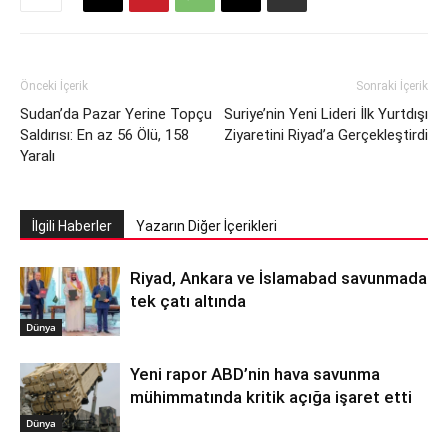
Önceki İçerik
Sonraki İçerik
Sudan’da Pazar Yerine Topçu
Suriye’nin Yeni Lideri İlk Yurtdışı
Saldırısı: En az 56 Ölü, 158
Ziyaretini Riyad’a Gerçekleştirdi
Yaralı
İlgili Haberler
Yazarın Diğer İçerikleri
Riyad, Ankara ve İslamabad savunmada
tek çatı altında
Dünya
Yeni rapor ABD’nin hava savunma
mühimmatında kritik açığa işaret etti
Dünya