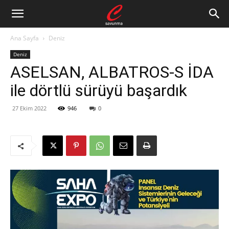
Ana Sayfa
Deniz
Deniz
ASELSAN, ALBATROS-S İDA
ile dörtlü sürüyü başardık
27 Ekim 2022
946
0