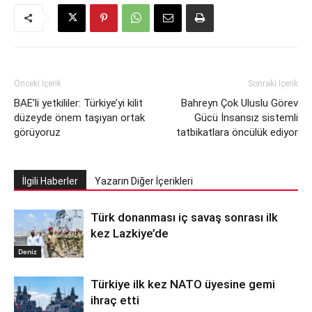
Önceki İçerik
Sonraki İçerik
BAE’li yetkililer: Türkiye’yi kilit
Bahreyn Çok Uluslu Görev
düzeyde önem taşıyan ortak
Gücü İnsansız sistemli
görüyoruz
tatbikatlara öncülük ediyor
İlgili Haberler
Yazarın Diğer İçerikleri
Türk donanması iç savaş sonrası ilk
kez Lazkiye’de
Deniz
Türkiye ilk kez NATO üyesine gemi
ihraç etti