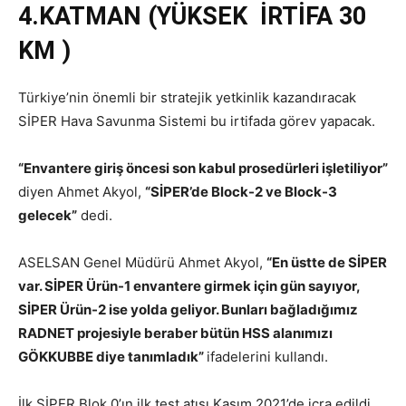
4.KATMAN (YÜKSEK İRTİFA 30
KM )
Türkiye’nin önemli bir stratejik yetkinlik kazandıracak
SİPER Hava Savunma Sistemi bu irtifada görev yapacak.
“Envantere giriş öncesi son kabul prosedürleri işletiliyor”
diyen Ahmet Akyol,
“SİPER’de Block-2 ve Block-3
gelecek”
dedi.
ASELSAN Genel Müdürü Ahmet Akyol,
“En üstte de SİPER
var. SİPER Ürün-1 envantere girmek için gün sayıyor,
SİPER Ürün-2 ise yolda geliyor. Bunları bağladığımız
RADNET projesiyle beraber bütün HSS alanımızı
GÖKKUBBE diye tanımladık”
ifadelerini kullandı.
İlk SİPER Blok 0’ın ilk test atışı Kasım 2021’de icra edildi.