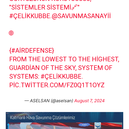
"SISTEMLER SISTEMI🔗"
#ÇELİKKUBBE
.
@SAVUNMASANAYII
🌐
{
#AIRDEFENSE
}
FROM THE LOWEST TO THE HIGHEST,
GUARDIAN OF THE SKY, SYSTEM OF
SYSTEMS:
#ÇELİKKUBBE
.
PIC.TWITTER.COM/FZ0Q1T1OYZ
— ASELSAN (@aselsan)
August 7, 2024