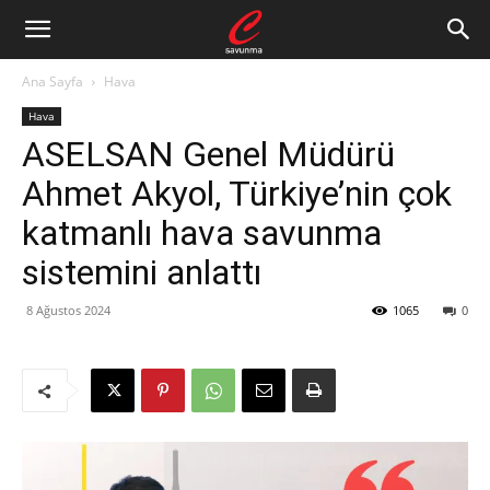
Ana Sayfa
Hava
Hava
ASELSAN Genel Müdürü
Ahmet Akyol, Türkiye’nin çok
katmanlı hava savunma
sistemini anlattı
8 Ağustos 2024
1065
0