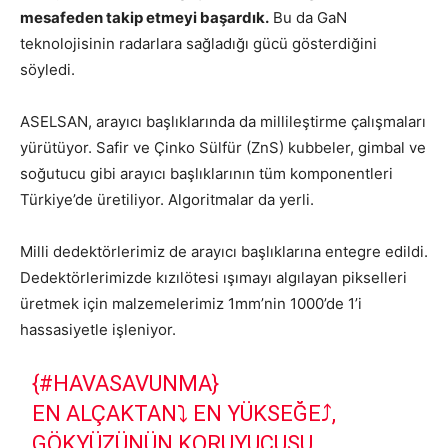
mesafeden takip etmeyi başardık.
Bu da GaN
teknolojisinin radarlara sağladığı gücü gösterdiğini
söyledi.
ASELSAN, arayıcı başlıklarında da millileştirme çalışmaları
yürütüyor. Safir ve Çinko Sülfür (ZnS) kubbeler, gimbal ve
soğutucu gibi arayıcı başlıklarının tüm komponentleri
Türkiye’de üretiliyor. Algoritmalar da yerli.
Milli dedektörlerimiz de arayıcı başlıklarına entegre edildi.
Dedektörlerimizde kızılötesi ışımayı algılayan pikselleri
üretmek için malzemelerimiz 1mm’nin 1000’de 1’i
hassasiyetle işleniyor.
{
#HAVASAVUNMA
}
EN ALÇAKTAN⤵️ EN YÜKSEĞE⤴️,
GÖKYÜZÜNÜN KORUYUCUSU,