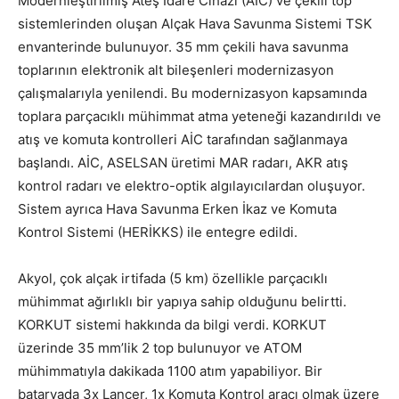
Modernleştirilmiş Ateş İdare Cihazı (AİC) ve çekili top
sistemlerinden oluşan Alçak Hava Savunma Sistemi TSK
envanterinde bulunuyor. 35 mm çekili hava savunma
toplarının elektronik alt bileşenleri modernizasyon
çalışmalarıyla yenilendi. Bu modernizasyon kapsamında
toplara parçacıklı mühimmat atma yeteneği kazandırıldı ve
atış ve komuta kontrolleri AİC tarafından sağlanmaya
başlandı. AİC, ASELSAN üretimi MAR radarı, AKR atış
kontrol radarı ve elektro-optik algılayıcılardan oluşuyor.
Sistem ayrıca Hava Savunma Erken İkaz ve Komuta
Kontrol Sistemi (HERİKKS) ile entegre edildi.
Akyol, çok alçak irtifada (5 km) özellikle parçacıklı
mühimmat ağırlıklı bir yapıya sahip olduğunu belirtti.
KORKUT sistemi hakkında da bilgi verdi. KORKUT
üzerinde 35 mm’lik 2 top bulunuyor ve ATOM
mühimmatıyla dakikada 1100 atım yapabiliyor. Bir
bataryada 3x Lançer, 1x Komuta Kontrol aracı olmak üzere