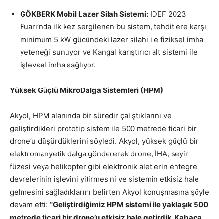
GÖKBERK Mobil Lazer Silah Sistemi:
IDEF 2023
Fuarı’nda ilk kez sergilenen bu sistem, tehditlere karşı
minimum 5 kW gücündeki lazer silahı ile fiziksel imha
yeteneği sunuyor ve Kangal karıştırıcı alt sistemi ile
işlevsel imha sağlıyor.
Yüksek Güçlü MikroDalga Sistemleri (HPM)
Akyol, HPM alanında bir süredir çalıştıklarını ve
geliştirdikleri prototip sistem ile 500 metrede ticari bir
drone’u düşürdüklerini söyledi. Akyol, yüksek güçlü bir
elektromanyetik dalga göndererek drone, İHA, seyir
füzesi veya helikopter gibi elektronik aletlerin entegre
devrelerinin işlevini yitirmesini ve sistemin etkisiz hale
gelmesini sağladıklarını belirten Akyol konuşmasına şöyle
devam etti:
“Geliştirdiğimiz HPM sistemi ile yaklaşık 500
metrede ticari bir drone’u etkisiz hale getirdik. Kabaca