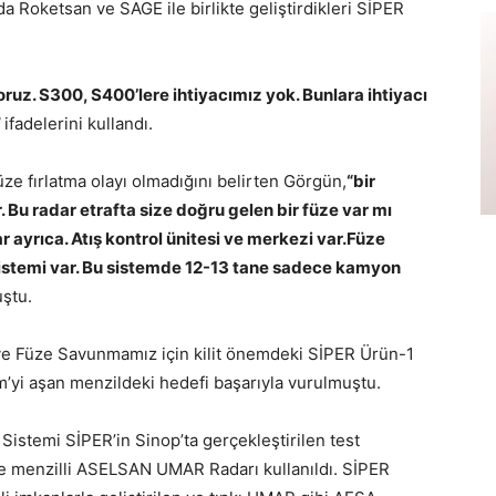
a Roketsan ve SAGE ile birlikte geliştirdikleri SİPER
uz. S300, S400’lere ihtiyacımız yok. Bunlara ihtiyacı
”
ifadelerini kullandı.
ze fırlatma olayı olmadığını belirten Görgün,
“bir
 Bu radar etrafta size doğru gelen bir füze var mı
ar ayrıca. Atış kontrol ünitesi ve merkezi var.Füze
sistemi var. Bu sistemde 12-13 tane sadece kamyon
uştu.
 ve Füze Savunmamız için kilit önemdeki SİPER Ürün-1
’yi aşan menzildeki hedefi başarıyla vurulmuştu.
istemi SİPER’in Sinop’ta gerçekleştirilen test
re menzilli ASELSAN UMAR Radarı kullanıldı. SİPER