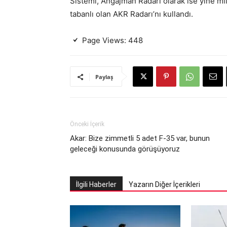
Sistemi, Angajman Radarı olarak ise yine mil
tabanlı olan AKR Radarı’nı kullandı.
Page Views:
448
Paylaş
Önceki İçerik
Akar: Bize zimmetli 5 adet F-35 var, bunun
geleceği konusunda görüşüyoruz
İlgili Haberler
Yazarın Diğer İçerikleri