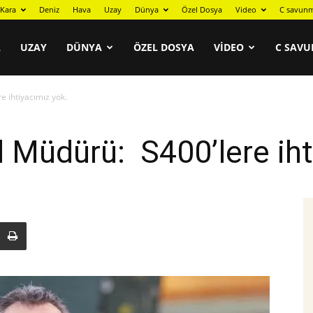
Kara
Deniz
Hava
Uzay
Dünya
Özel Dosya
Video
C savunm
A
UZAY
DÜNYA
ÖZEL DOSYA
VIDEO
C SAVU
 ihtiyacımız yok.
Müdürü: S400’lere ihti