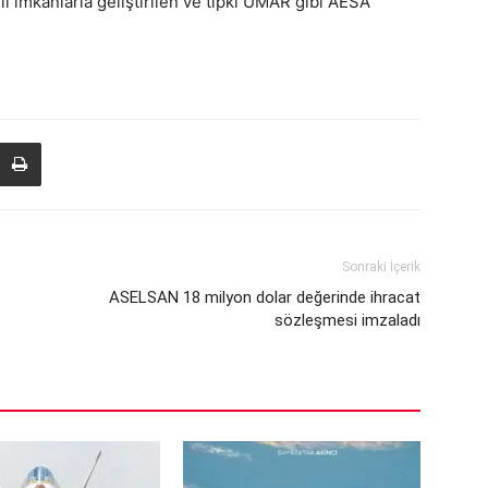
li imkanlarla geliştirilen ve tıpkı UMAR gibi AESA
Sonraki İçerik
ASELSAN 18 milyon dolar değerinde ihracat
sözleşmesi imzaladı