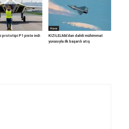
Hava
 prototipi P1 piste indi
KIZILELMA’dan dahili mühimmat
yuvasıyla ilk başarılı atış