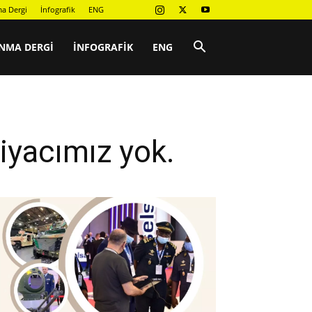
a Dergi
İnfografik
ENG
NMA DERGI
İNFOGRAFIK
ENG
yacımız yok.