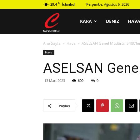
C
29.4
Perşembe, Ağustos 6, 2026
İstanbul
C
KARA
DENIZ
HAV
Ana Sayfa
Hava
ASELSAN Genel Müdürü: S400’lere
savunma
Hava
ASELSAN Genel 
13 Mart 2023
609
0
Paylaş