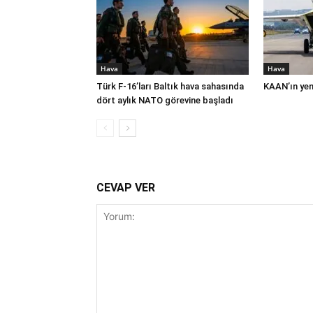
Hava
Hava
Türk F-16’ları Baltık hava sahasında
KAAN’ın yeni
dört aylık NATO görevine başladı
CEVAP VER