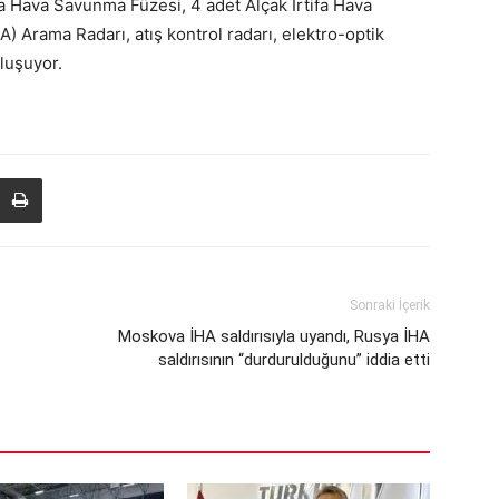
fa Hava Savunma Füzesi, 4 adet Alçak İrtifa Hava
A) Arama Radarı, atış kontrol radarı, elektro-optik
oluşuyor.
Sonraki İçerik
Moskova İHA saldırısıyla uyandı, Rusya İHA
saldırısının “durdurulduğunu” iddia etti