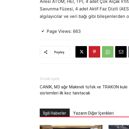
Ailesi ATOM, HEI, TP), 4 adet Çok Alçak İrti
Savunma Füzesi, 4 adet Aktif Faz Dizili (AES
algılayıcılar ve veri bağı gibi bileşenlerden 
Page Views:
663
Paylaş
Önceki İçerik
CANİK, M3 ağır Makineli tüfek ve TRAKON kule
sistemleri ilk kez tanıtacak
İlgili Haberler
Yazarın Diğer İçerikleri