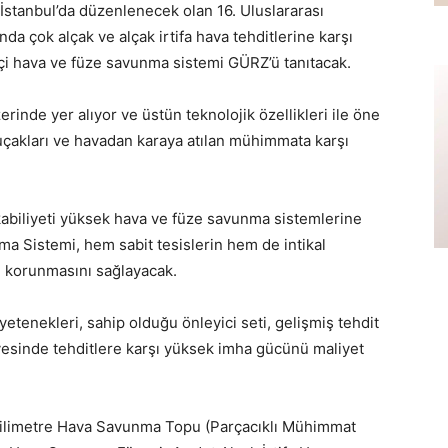
stanbul’da düzenlenecek olan 16. Uluslararası
a çok alçak ve alçak irtifa hava tehditlerine karşı
kçi hava ve füze savunma sistemi GÜRZ’ü tanıtacak.
erinde yer alıyor ve üstün teknolojik özellikleri ile öne
ş uçakları ve havadan karaya atılan mühimmata karşı
 kabiliyeti yüksek hava ve füze savunma sistemlerine
ma Sistemi, hem sabit tesislerin hem de intikal
şı korunmasını sağlayacak.
yetenekleri, sahip olduğu önleyici seti, gelişmiş tehdit
yesinde tehditlere karşı yüksek imha gücünü maliyet
limetre Hava Savunma Topu (Parçacıklı Mühimmat