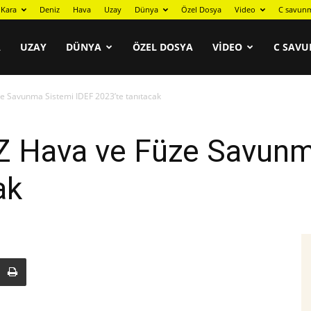
Kara
Deniz
Hava
Uzay
Dünya
Özel Dosya
Video
C savunm
A
UZAY
DÜNYA
ÖZEL DOSYA
VIDEO
C SAVU
 Savunma Sistemi IDEF 2023’te tanıtacak
 Hava ve Füze Savunm
ak