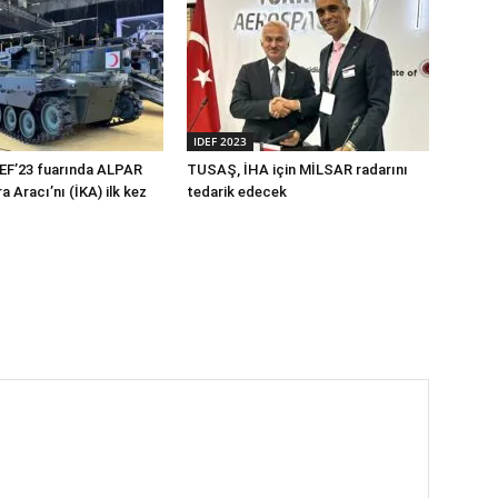
IDEF 2023
EF’23 fuarında ALPAR
TUSAŞ, İHA için MİLSAR radarını
a Aracı’nı (İKA) ilk kez
tedarik edecek