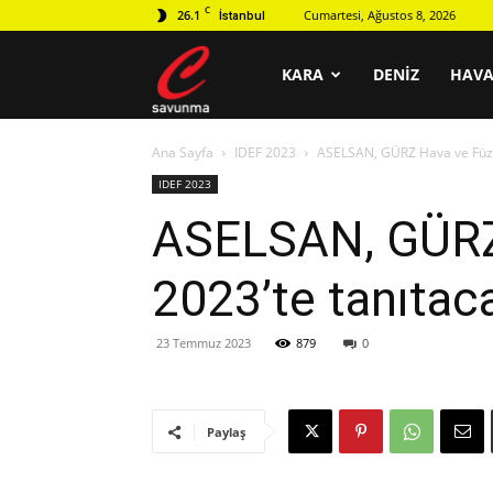
C
26.1
Cumartesi, Ağustos 8, 2026
İstanbul
C
KARA
DENIZ
HAV
Ana Sayfa
IDEF 2023
ASELSAN, GÜRZ Hava ve Füze
savunma
IDEF 2023
ASELSAN, GÜRZ
2023’te tanıtac
23 Temmuz 2023
879
0
Paylaş