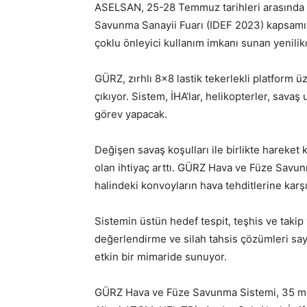
ASELSAN, 25-28 Temmuz tarihleri arasında İ
Savunma Sanayii Fuarı (IDEF 2023) kapsamınd
çoklu önleyici kullanım imkanı sunan yenili
GÜRZ, zırhlı 8×8 lastik tekerlekli platform üz
çıkıyor. Sistem, İHA’lar, helikopterler, sava
görev yapacak.
Değişen savaş koşulları ile birlikte hareket
olan ihtiyaç arttı. GÜRZ Hava ve Füze Savun
halindeki konvoyların hava tehditlerine kar
Sistemin üstün hedef tespit, teşhis ve takip 
değerlendirme ve silah tahsis çözümleri sa
etkin bir mimaride sunuyor.
GÜRZ Hava ve Füze Savunma Sistemi, 35 mi