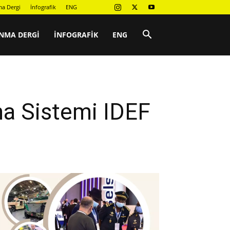
a Dergi
İnfografik
ENG
NMA DERGI
İNFOGRAFIK
ENG
a Sistemi IDEF