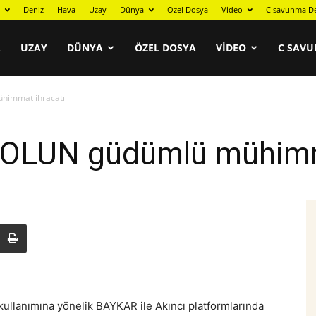
Deniz
Hava
Uzay
Dünya
Özel Dosya
Video
C savunma De
A
UZAY
DÜNYA
ÖZEL DOSYA
VIDEO
C SAVU
himmat ihracatı
OLUN güdümlü mühimma
kullanımına yönelik BAYKAR ile Akıncı platformlarında