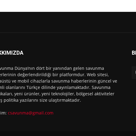
KKIMIZDA
B
vunma Dünya’nın dört bir yanından gelen savunma
rlerinin değerlendirildiği bir platformdur. Web sitesi,
üstü ve mobil cihazlarla savunma haberlerinin güncel ve
li olanlarını Türkçe dilinde yayınlamaktadır. Savunma
ikaları, yeni ürünler, yeni teknolojiler, bölgesel aktiviteler
ış politika yazılarını size ulaştırmaktadır.
işim:
csavunma@gmail.com