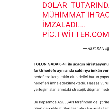
DOLARI TUTARIN
MÜHIMMAT IHRAC
IMZALADI.…
PIC.TWITTER.COM
— ASELSAN (@
TOLUN, SADAK-4T ile uçağın bir istasyonun
farklı hedefe aynı anda saldırıya imkân ve
hedeflere karşı etkin olup delici burun yapı
hedefleri imha edebilmektedir. Hassas vuruş 
yerleşim alanlarındaki stratejik düşman hedef
Bu kapsamda ASELSAN tarafından geliştiril
günü gerçekleştirilen test atışı başarıyla 