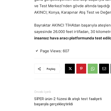
ve Test Merkezi’nden gövde altında taşıdığı
AKINCI; Konya, Karapınar Atış Test ve Değerl
Bayraktar AKINCI TİHA’dan başarıyla ateş
sayesinde 26.000 feet irtifadan, 30 kilometr
insansız hava aracı platformunda test edild
Page Views:
607
Paylaş
Önceki İçerik
SİPER ürün-2 füzesi ilk atışlı test faaliyeti
başarıyla gerçekleştirildi