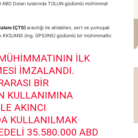
000 ABD Doları tutarında TOLUN güdümlü mühimmat
alanı (ÇTS)
aracılığı ile atılabilen, sert ve yumuşak
şik KKS/ANS (ing. GPS/INS) güdümlü bir mühimmattır.
MÜHIMMATININ ILK
ESI IMZALANDI.
RARASI BIR
N KULLANIMINA
LE AKINCI
A KULLANILMAK
DELI 35.580.000 ABD