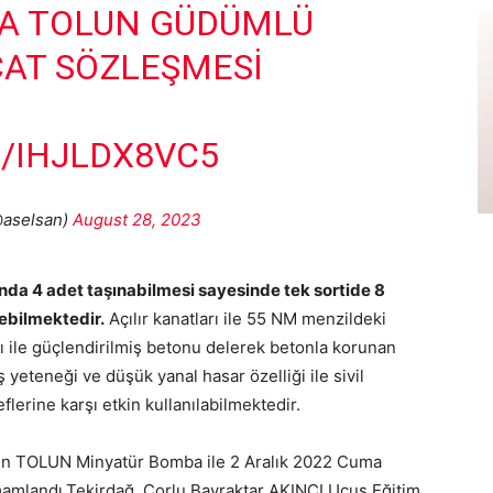
DA TOLUN GÜDÜMLÜ
AT SÖZLEŞMESI
/IHJLDX8VC5
aselsan)
August 28, 2023
da 4 adet taşınabilmesi sayesinde tek sortide 8
rebilmektedir.
Açılır kanatları ile 55 NM menzildeki
sı ile güçlendirilmiş betonu delerek betonla korunan
yeteneği ve düşük yanal hasar özelliği ile sivil
lerine karşı etkin kullanılabilmektedir.
en TOLUN Minyatür Bomba ile 2 Aralık 2022 Cuma
tamamlandı.Tekirdağ, Çorlu Bayraktar AKINCI Uçuş Eğitim