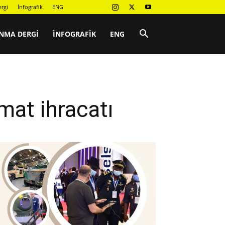
rgi
İnfografik
ENG
NMA DERGI
İNFOGRAFIK
ENG
t ihracatı