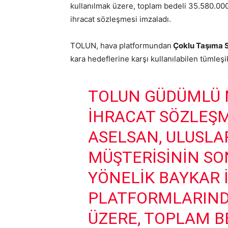
kullanılmak üzere, toplam bedeli 35.580.
ihracat sözleşmesi imzaladı.
TOLUN, hava platformundan
Çoklu Taşıma S
kara hedeflerine karşı kullanılabilen tümle
TOLUN GÜDÜMLÜ 
IHRACAT SÖZLEŞM
ASELSAN, ULUSLA
MÜŞTERISININ SO
YÖNELIK BAYKAR I
PLATFORMLARIND
ÜZERE, TOPLAM BE