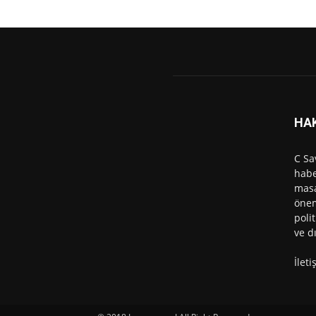
HA
C Sa
habe
masa
önem
polit
ve d
İlet