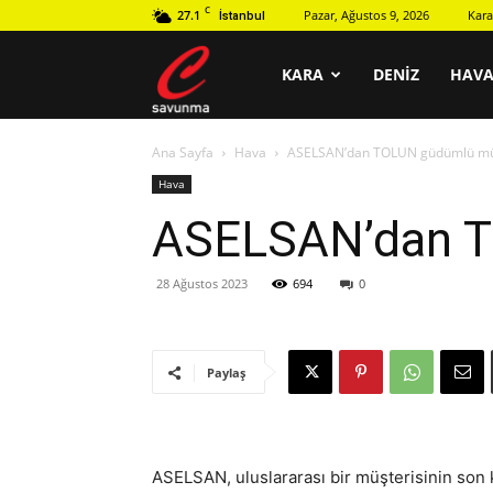
C
27.1
Pazar, Ağustos 9, 2026
Kara
İstanbul
C
KARA
DENIZ
HAV
Ana Sayfa
Hava
ASELSAN’dan TOLUN güdümlü mü
savunma
Hava
ASELSAN’dan T
28 Ağustos 2023
694
0
Paylaş
ASELSAN, uluslararası bir müşterisinin son 