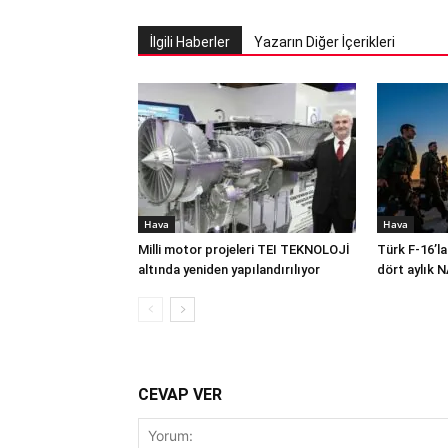
İlgili Haberler
Yazarın Diğer İçerikleri
Hava
Hava
Milli motor projeleri TEI TEKNOLOJİ
Türk F-16’la
altında yeniden yapılandırılıyor
dört aylık 
CEVAP VER