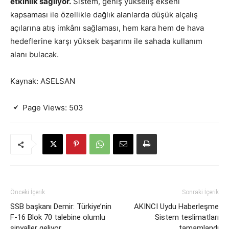
etkinlik sağlıyor.
Sistem, geniş yükseliş ekseni
kapsaması ile özellikle dağlık alanlarda düşük alçalış
açılarına atış imkânı sağlaması, hem kara hem de hava
hedeflerine karşı yüksek başarımı ile sahada kullanım
alanı bulacak.
Kaynak: ASELSAN
Page Views:
503
Önceki İçerik
Sonraki İçerik
SSB başkanı Demir: Türkiye’nin
AKINCI Uydu Haberleşme
F-16 Blok 70 talebine olumlu
Sistem teslimatları
sinyaller geliyor
tamamlandı