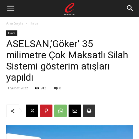
Ana Sayfa
Hava
Hava
ASELSAN,’Göker’ 35
milimetre Çok Maksatlı Silah
Sistemi gösterim atışları
yapıldı
1 Şubat 2022
913
0