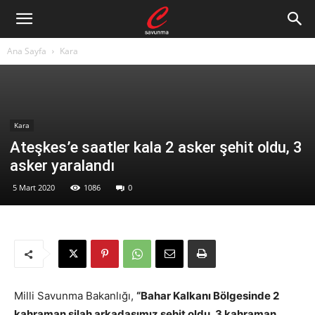
Ana Sayfa
Kara
Kara
Ateşkes’e saatler kala 2 asker şehit oldu, 3
asker yaralandı
5 Mart 2020
1086
0
Milli Savunma Bakanlığı,
“Bahar Kalkanı Bölgesinde 2
kahraman silah arkadaşımız şehit oldu, 3 kahraman