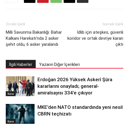
Önceki İçerik
Sonraki İçerik
Milli Savunma Bakanlığı: Bahar
İdlib için ateşkes, güvenli
Kalkanı Harekatı’nda 2 asker
koridor ve ortak devriye kararı
şehit oldu, 6 asker yaralandı
çıktı
İlgili Haberler
Yazarın Diğer İçerikleri
Erdoğan 2026 Yüksek Askerî Şûra
kararlarını onayladı; general-
amiralsayısı 334’e çıkıyor
Kara
MKE’den NATO standardında yeni nesil
CBRN teçhizatı
Kara