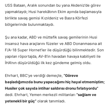
USS Bataan, Aralık sonundan bu yana Akdeniz’de görev
yapmaktaydı; Husi harekâtının Ekim ayında başlamasıyla
birlikte savaş gemisi Kızıldeniz ve Basra Körfezi
bölgelerinde bulunmaktaydı.
Şu ana kadar, ABD ve müttefik savaş gemilerinin Husi
insansız hava araçlarını füzeler ve ABD Donanmasına ait
F/A-18 Super Hornet’ler ile düşürdüğü bilinmektedir. Son
yapılan röportajda, AV-8’in havadan havaya kabiliyeti ile
İHA’nın düşürüldüğü ilk kez gündeme gelmiş oldu.
Ehrhart, BBC’ye verdiği demeçte,
“Göreve
başladığımızda bunu yapacağımı hiç hayal etmemiştim;
Husiler çok sayıda intihar saldırısı dronu fırlatıyordu”
dedi. Ehrhart, Yemen merkezli militanları
“sağlam ve
yetenekli bir güç”
olarak tanımladı.