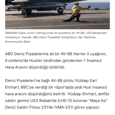
AMRAAM füzesi ve bir Litening podu ile donanmış bir AV-8B, USS Bataan'dan
havalanıyor. Kaynak: ABD Deniz Piyadeleri fotoğrafçısı Sgt. Matthew
Romonoyske-Bean
ABD Deniz Piyadelerine ait bir AV-8B Harrier II uçağının,
Kızıldeniz’de Husiler tarafından gönderilen 7 İnsansız
Hava Aracını düşürdüğü bildirildi.
Deniz Piyadeleri’ne bağlı AV-8B pilotu Yüzbaşı Earl
Ehrhart, BBC’ye verdiği bir röportajda yedi Husi insansız
hava aracını düşürdüğünü belirtti. Yüzbaşı Ehrhart, amfibi
saldırı gemisi USS Bataan’da (LHD-5) bulunan “Maça Ası”
Deniz Saldırı Filosu 231’de (VMA-231) görev yapıyor.