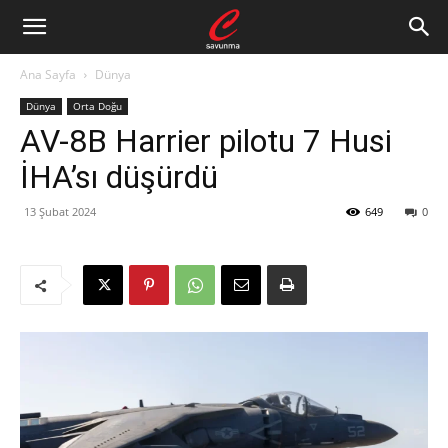
Ana Sayfa
Dünya
Dünya
Orta Doğu
AV-8B Harrier pilotu 7 Husi
İHA’sı düşürdü
13 Şubat 2024
649
0