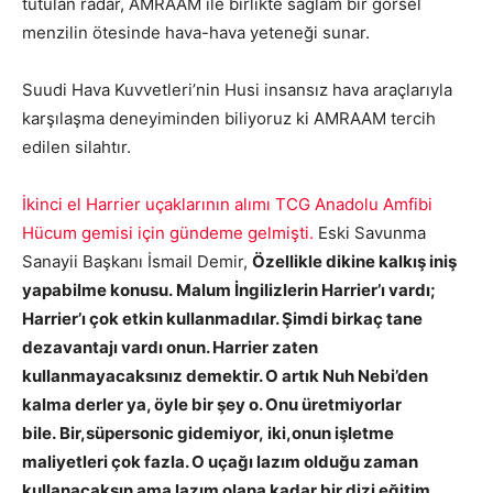
tutulan radar, AMRAAM ile birlikte sağlam bir görsel
menzilin ötesinde hava-hava yeteneği sunar.
Suudi Hava Kuvvetleri’nin Husi insansız hava araçlarıyla
karşılaşma deneyiminden biliyoruz ki AMRAAM tercih
edilen silahtır.
İkinci el Harrier uçaklarının alımı TCG Anadolu Amfibi
Hücum gemisi için gündeme gelmişti.
Eski Savunma
Sanayii Başkanı İsmail Demir,
Özellikle dikine kalkış iniş
yapabilme konusu. Malum İngilizlerin Harrier’ı vardı;
Harrier’ı çok etkin kullanmadılar. Şimdi birkaç tane
dezavantajı vardı onun. Harrier zaten
kullanmayacaksınız demektir. O artık Nuh Nebi’den
kalma derler ya, öyle bir şey o. Onu üretmiyorlar
bile. Bir,süpersonic gidemiyor, iki,onun işletme
maliyetleri çok fazla. O uçağı lazım olduğu zaman
kullanacaksın ama lazım olana kadar bir dizi eğitim