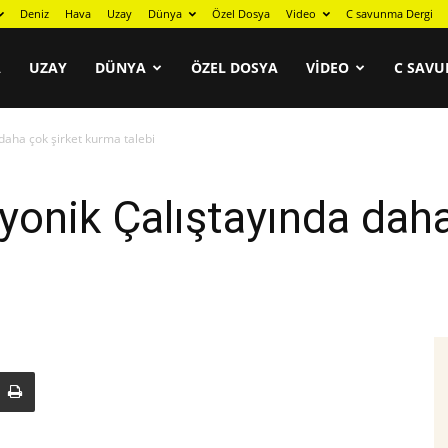
Deniz
Hava
Uzay
Dünya
Özel Dosya
Video
C savunma Dergi
A
UZAY
DÜNYA
ÖZEL DOSYA
VIDEO
C SAVU
daha çok şirket kurma talebi
onik Çalıştayında daha