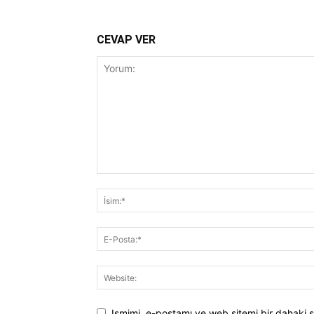
CEVAP VER
Ismimi, e-postamı ve web sitemi bir dahaki s