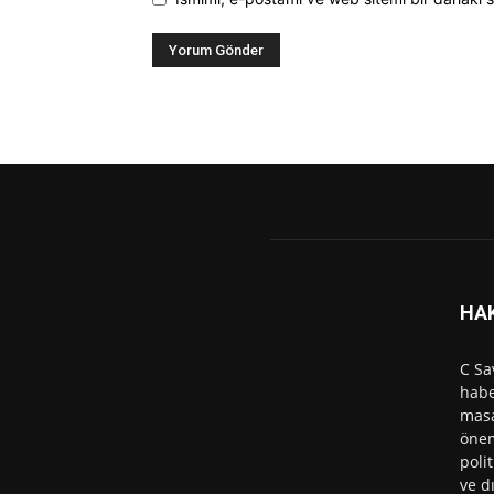
HA
C Sa
habe
masa
önem
polit
ve d