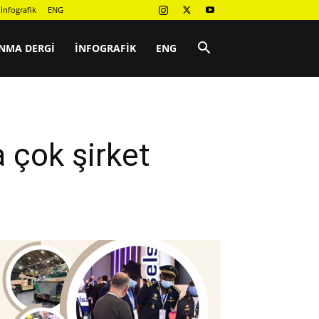
İnfografik
ENG
NMA DERGI
İNFOGRAFIK
ENG
 çok şirket