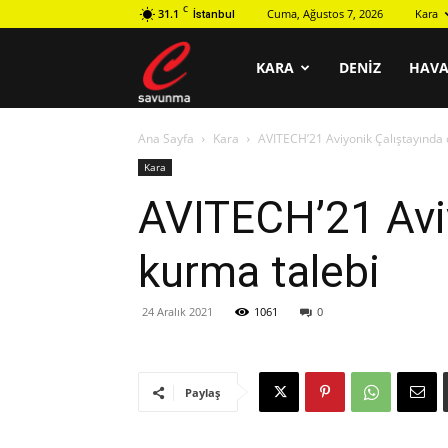
C
31.1
Cuma, Ağustos 7, 2026
Kara
İstanbul
C
KARA
DENIZ
HAV
Ana Sayfa
Kara
AVITECH’21 Aviyonik Çalıştayında 
savunma
Kara
AVITECH’21 Aviy
kurma talebi
24 Aralık 2021
1061
0
Paylaş