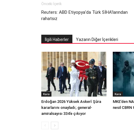
Önceki İçerik
Reuters: ABD Etiyopya’da Türk SİHA’larından
rahatsız
İlgili Haberler
Yazarın Diğer İçerikleri
Kara
Kara
Erdoğan 2026 Yüksek Askerî Şûra
MKE’den NA
kararlarını onayladı; general-
nesil CBRN 
amiralsayısı 334’e çıkıyor