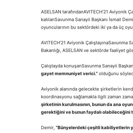
ASELSAN tarafından
AVITECH’21 Aviyonik Çalı
katılan
Savunma Sanayii Başkanı İsmail Demir
oyuncularının bu sektördeki iki ya da üç oy
AVITECH’21 Aviyonik Çalıştayına
Savunma San
Bakanlığı, ASELSAN ve sektörde faaliyet göste
Çalıştayda konuşan
Savunma Sanayii Başkan
gayet memnuniyet verici.”
olduğunu söyled
Aviyonik alanında gelecekte şirketlerin kendi
koordinasyonu sağlamakla ilgili zaman zam
şirketinin kurulmasının, bunun da ana oyun
gerektiğini ve bunun faydalı olabileceğini
Demir,
“Bünyelerdeki çeşitli kabiliyetlerin y