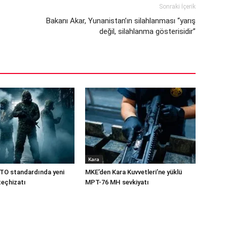
Sonraki İçerik
Bakanı Akar, Yunanistan’ın silahlanması “yarış
değil, silahlanma gösterisidir”
Kara
TO standardında yeni
MKE’den Kara Kuvvetleri’ne yüklü
teçhizatı
MPT-76 MH sevkiyatı