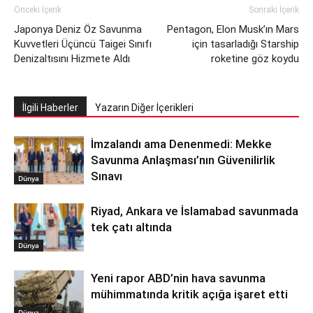
Önceki İçerik
Sonraki İçerik
Japonya Deniz Öz Savunma
Pentagon, Elon Musk’ın Mars
Kuvvetleri Üçüncü Taigei Sınıfı
için tasarladığı Starship
Denizaltısını Hizmete Aldı
roketine göz koydu
İlgili Haberler
Yazarın Diğer İçerikleri
İmzalandı ama Denenmedi: Mekke
Savunma Anlaşması’nın Güvenilirlik
Sınavı
Dünya
Riyad, Ankara ve İslamabad savunmada
tek çatı altında
Dünya
Yeni rapor ABD’nin hava savunma
mühimmatında kritik açığa işaret etti
Dünya