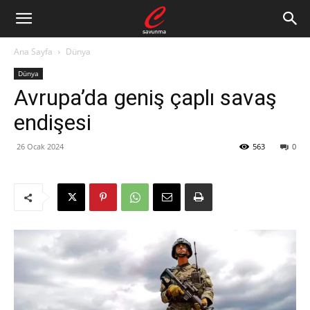
Ana Sayfa
Dünya
Dünya
Avrupa’da geniş çaplı savaş
endişesi
26 Ocak 2024
563
0