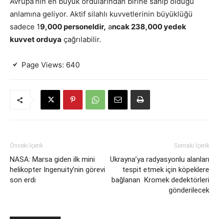
Avrupa’nın en büyük ordularından birine sahip olduğu
anlamına geliyor. Aktif silahlı kuvvetlerinin büyüklüğü
sadece 1
9,000 personeldir,
a
ncak 238,000 yedek
kuvvet orduya
çağrılabilir.
Page Views:
640
Önceki İçerik
Sonraki İçerik
NASA: Marsa giden ilk mini
Ukrayna’ya radyasyonlu alanları
helikopter Ingenuity’nin görevi
tespit etmek için köpeklere
son erdi
bağlanan Kromek dedektörleri
gönderilecek