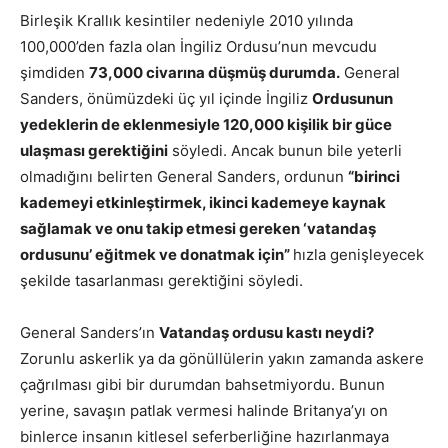
Birleşik Krallık kesintiler nedeniyle 2010 yılında
100,000’den fazla olan İngiliz Ordusu’nun mevcudu
şimdiden
73,000 civarına düşmüş durumda.
General
Sanders, önümüzdeki üç yıl içinde İngiliz
Ordusunun
yedeklerin de eklenmesiyle 120,000 kişilik bir güce
ulaşması gerektiğini
söyledi. Ancak bunun bile yeterli
olmadığını belirten General Sanders, ordunun
“birinci
kademeyi etkinleştirmek, ikinci kademeye kaynak
sağlamak ve onu takip etmesi gereken ‘vatandaş
ordusunu’ eğitmek ve donatmak için”
hızla genişleyecek
şekilde tasarlanması gerektiğini söyledi.
General Sanders’ın
Vatandaş ordusu kastı neydi?
Zorunlu askerlik ya da gönüllülerin yakın zamanda askere
çağrılması gibi bir durumdan bahsetmiyordu. Bunun
yerine, savaşın patlak vermesi halinde Britanya’yı on
binlerce insanın kitlesel seferberliğine hazırlanmaya