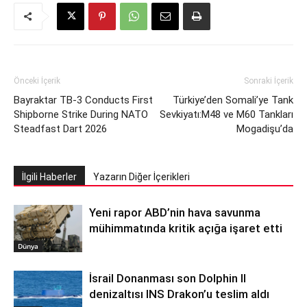
Önceki İçerik
Sonraki İçerik
Bayraktar TB-3 Conducts First
Türkiye’den Somali’ye Tank
Shipborne Strike During NATO
Sevkiyatı:M48 ve M60 Tankları
Steadfast Dart 2026
Mogadişu’da
İlgili Haberler
Yazarın Diğer İçerikleri
Yeni rapor ABD’nin hava savunma
mühimmatında kritik açığa işaret etti
Dünya
İsrail Donanması son Dolphin II
denizaltısı INS Drakon’u teslim aldı