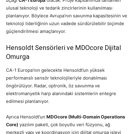
uçağı
CA-1 Europa
olacak. Proje kapsamında tamamen
ulusal teknoloji ve tedarik zincirlerinin kullanılması
planlanıyor. Böylece Avrupa’nın savunma kapasitesinin ve
teknoloji liderliğinin uzun vadede sürdürülebilir biçimde
güçlendirilmesi amaçlanıyor.
Hensoldt Sensörleri ve MDOcore Dijital
Omurga
CA-1 Europa’nın gelecekte Hensoldt’un yüksek
performanslı sensör teknolojileriyle donatılması
öngörülüyor. Radar, optronik, öz savunma ve
elektromanyetik harp alanındaki sistemlerin entegre
edilmesi planlanıyor.
Ayrıca Hensoldt’un
MDOcore (Multi-Domain Operations
Core)
yazılım paketi, çok boyutlu veri füzyonu, ağ
merkezli yapı ve koordinasyon için dijital omurga işlevi