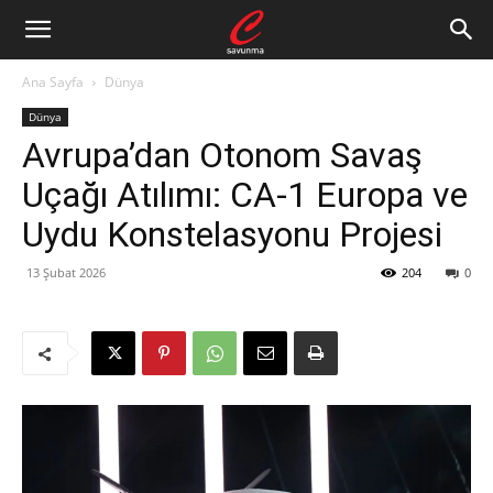
Ana Sayfa
Dünya
Dünya
Avrupa’dan Otonom Savaş
Uçağı Atılımı: CA-1 Europa ve
Uydu Konstelasyonu Projesi
13 Şubat 2026
204
0