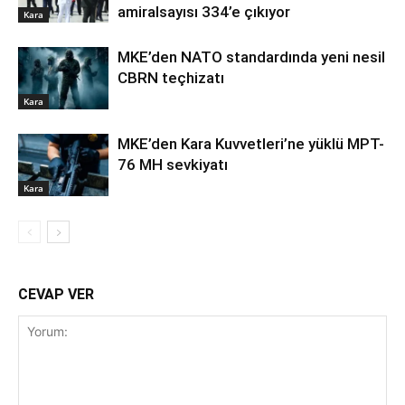
amiralsayısı 334’e çıkıyor
Kara
MKE’den NATO standardında yeni nesil
CBRN teçhizatı
Kara
MKE’den Kara Kuvvetleri’ne yüklü MPT-
76 MH sevkiyatı
Kara
CEVAP VER