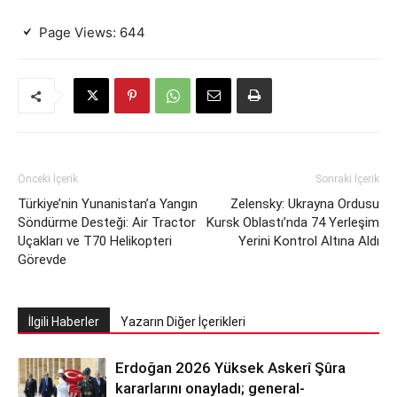
Page Views:
644
Önceki İçerik
Sonraki İçerik
Türkiye’nin Yunanistan’a Yangın
Zelensky: Ukrayna Ordusu
Söndürme Desteği: Air Tractor
Kursk Oblastı’nda 74 Yerleşim
Uçakları ve T70 Helikopteri
Yerini Kontrol Altına Aldı
Görevde
İlgili Haberler
Yazarın Diğer İçerikleri
Erdoğan 2026 Yüksek Askerî Şûra
kararlarını onayladı; general-