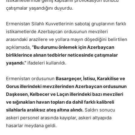
istikametlerinde geniş kapsamlı provokasyon sonucu
çatışmalar yaşandığını duyurdu.
Ermenistan Silahlı Kuvvetlerinin sabotaj gruplarının farklı
istikametlerde Azerbaycan ordusunun mevzileri
arasındaki arazilere ve yollara mayın döşediğini belirtilen
açıklamada,
“Bu durumu önlemek için Azerbaycan
birliklerince alınan tedbirler neticesinde çatışmalar
yaşandı.”
ifadeleri kullanıldı.
Ermenistan ordusunun
Basargeçer, İstisu, Karakilise ve
Gorus illerindeki mevzilerinden Azerbaycan ordusunun
Daşkesen, Kelbecer ve Laçın illerindeki bazı mevzileri
ve sığınakları havan topları da dahil farklı kalibreli
silahlarla aralıksız ateş altına alındı.
Saldırı sonucu
askeri personel arasında kayıplar, askeri altyapıda
hasarlar meydana geldi.