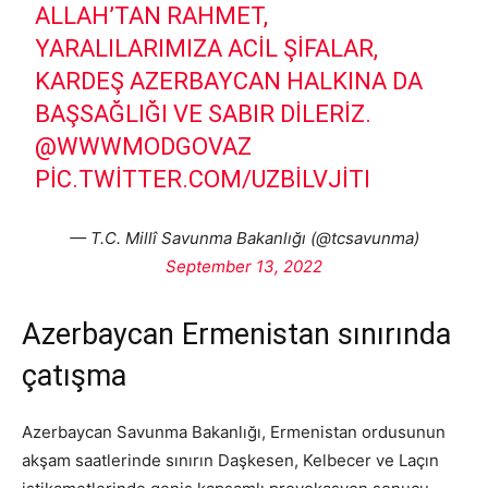
ALLAH’TAN RAHMET,
YARALILARIMIZA ACIL ŞIFALAR,
KARDEŞ AZERBAYCAN HALKINA DA
BAŞSAĞLIĞI VE SABIR DILERIZ.
@WWWMODGOVAZ
PIC.TWITTER.COM/UZBILVJITI
— T.C. Millî Savunma Bakanlığı (@tcsavunma)
September 13, 2022
Azerbaycan Ermenistan sınırında
çatışma
Azerbaycan Savunma Bakanlığı, Ermenistan ordusunun
akşam saatlerinde sınırın Daşkesen, Kelbecer ve Laçın