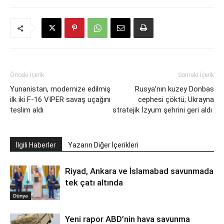
Önceki İçerik
Sonraki İçerik
Yunanistan, modernize edilmiş
Rusya’nın kuzey Donbas
ilk iki F-16 VIPER savaş uçağını
cephesi çöktü; Ukrayna
teslim aldı
stratejik İzyum şehrini geri aldı
İlgili Haberler
Yazarın Diğer İçerikleri
Riyad, Ankara ve İslamabad savunmada
tek çatı altında
Dünya
Yeni rapor ABD’nin hava savunma