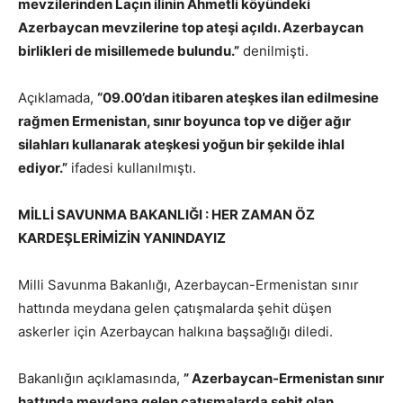
mevzilerinden Laçın ilinin Ahmetli köyündeki
Azerbaycan mevzilerine top ateşi açıldı. Azerbaycan
birlikleri de misillemede bulundu.”
denilmişti.
Açıklamada,
“09.00’dan itibaren ateşkes ilan edilmesine
rağmen Ermenistan, sınır boyunca top ve diğer ağır
silahları kullanarak ateşkesi yoğun bir şekilde ihlal
ediyor.”
ifadesi kullanılmıştı.
MİLLİ SAVUNMA BAKANLIĞI : HER ZAMAN ÖZ
KARDEŞLERİMİZİN YANINDAYIZ
Milli Savunma Bakanlığı, Azerbaycan-Ermenistan sınır
hattında meydana gelen çatışmalarda şehit düşen
askerler için Azerbaycan halkına başsağlığı diledi.
Bakanlığın açıklamasında,
” Azerbaycan-Ermenistan sınır
hattında meydana gelen çatışmalarda şehit olan