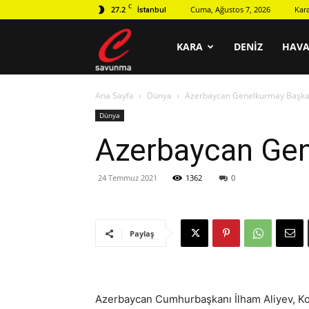
C
27.2
Cuma, Ağustos 7, 2026
Kar
İstanbul
C
KARA
DENIZ
HAV
Ana Sayfa
Dünya
Azerbaycan Genelkurmay Başkan
savunma
Dünya
Azerbaycan Gen
24 Temmuz 2021
1362
0
Paylaş
Azerbaycan Cumhurbaşkanı İlham Aliyev, Ko