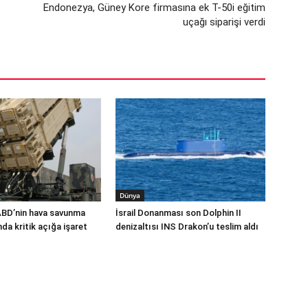
Endonezya, Güney Kore firmasına ek T-50i eğitim
uçağı siparişi verdi
Dünya
ABD’nin hava savunma
İsrail Donanması son Dolphin II
a kritik açığa işaret
denizaltısı INS Drakon’u teslim aldı