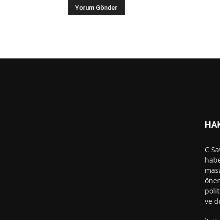
HA
C Sa
habe
masa
önem
polit
ve d