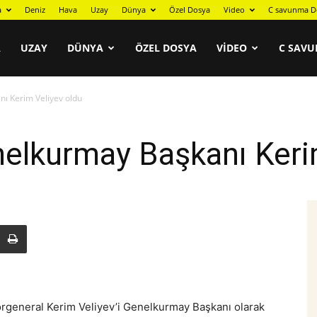
a
Deniz
Hava
Uzay
Dünya
Özel Dosya
Video
C savunma D
A
UZAY
DÜNYA
ÖZEL DOSYA
VIDEO
C SAVU
ı Kerim Veliyev oldu
elkurmay Başkanı Kerim
rgeneral Kerim Veliyev’i Genelkurmay Başkanı olarak