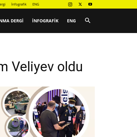
ergi
İnfografik
ENG
NMA DERGI
İNFOGRAFIK
ENG
 Veliyev oldu