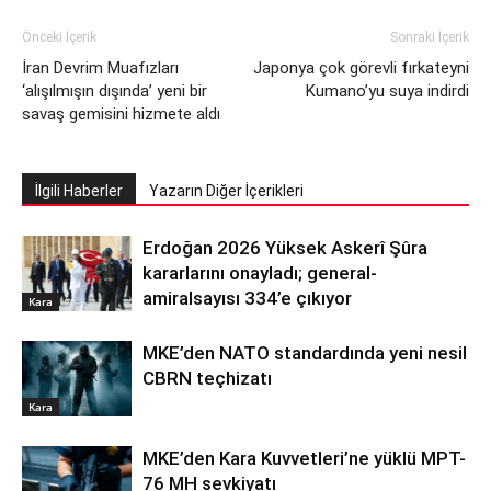
Önceki İçerik
Sonraki İçerik
İran Devrim Muafızları
Japonya çok görevli fırkateyni
‘alışılmışın dışında’ yeni bir
Kumano’yu suya indirdi
savaş gemisini hizmete aldı
İlgili Haberler
Yazarın Diğer İçerikleri
Erdoğan 2026 Yüksek Askerî Şûra
kararlarını onayladı; general-
amiralsayısı 334’e çıkıyor
Kara
MKE’den NATO standardında yeni nesil
CBRN teçhizatı
Kara
MKE’den Kara Kuvvetleri’ne yüklü MPT-
76 MH sevkiyatı