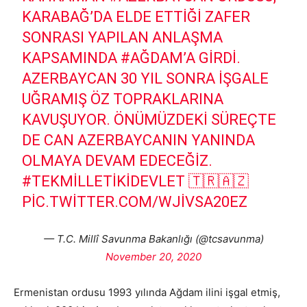
KARABAĞ’DA ELDE ETTIĞI ZAFER
SONRASI YAPILAN ANLAŞMA
KAPSAMINDA
#AĞDAM
’A GIRDI.
AZERBAYCAN 30 YIL SONRA IŞGALE
UĞRAMIŞ ÖZ TOPRAKLARINA
KAVUŞUYOR. ÖNÜMÜZDEKI SÜREÇTE
DE CAN AZERBAYCANIN YANINDA
OLMAYA DEVAM EDECEĞIZ.
#TEKMILLETİKIDEVLET
🇹🇷🇦🇿
PIC.TWITTER.COM/WJIVSA20EZ
— T.C. Millî Savunma Bakanlığı (@tcsavunma)
November 20, 2020
Ermenistan ordusu 1993 yılında Ağdam ilini işgal etmiş,