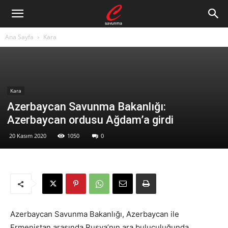
Ana Sayfa
Kara
Kara
Azerbaycan Savunma Bakanlığı:
Azerbaycan ordusu Ağdam’a girdi
20 Kasım 2020
1050
0
Azerbaycan Savunma Bakanlığı, Azerbaycan ile
Ermenistan arasında Rusya’nın ara buluculuğunda