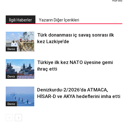
vurdu
İlgili Haberler
Yazarın Diğer İçerikleri
Türk donanması iç savaş sonrası ilk
kez Lazkiye’de
Deniz
Türkiye ilk kez NATO üyesine gemi
ihraç etti
Deniz
Denizkurdu-2/2026’da ATMACA,
HİSAR-D ve AKYA hedeflerini imha etti
Deniz