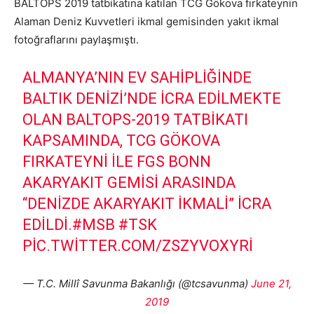
BALTOPS 2019 tatbikatına katılan TCG Gökova fırkateynin
Alaman Deniz Kuvvetleri ikmal gemisinden yakıt ikmal
fotoğraflarını paylaşmıştı.
ALMANYA’NIN EV SAHIPLIĞINDE
BALTIK DENIZI’NDE ICRA EDILMEKTE
OLAN BALTOPS-2019 TATBIKATI
KAPSAMINDA, TCG GÖKOVA
FIRKATEYNI ILE FGS BONN
AKARYAKIT GEMISI ARASINDA
“DENIZDE AKARYAKIT İKMALI” ICRA
EDILDI.
#MSB
#TSK
PIC.TWITTER.COM/ZSZYVOXYRI
— T.C. Millî Savunma Bakanlığı (@tcsavunma)
June 21,
2019