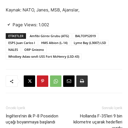
Kaynak: NATO, Janes, MSB, Ajanslar,
Page Views:
1.002
ETIKETLER
Amfibi Görev Grubu (ATG)
BALTOPS2019
ESPS Juan Carlos I
HMS Albion (L-14)
Lyme Bay (L3007) LSD
NALES
ORP Gniezno
Whidbey Adası sınıfı USS Fort McHenry (LSD-43)
Önceki İçerik
Sonraki İçerik
İngiltere’nin ilk P-8 Poseidon
Hollanda F-35’leri 9 bin
uçağı boyanmaya başlandı
kilometre uçarak hedefleri