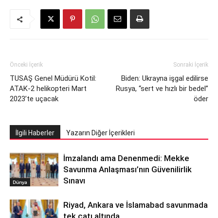
Önceki İçerik
Sonraki İçerik
TUSAŞ Genel Müdürü Kotil:
Biden: Ukrayna işgal edilirse
ATAK-2 helikopteri Mart
Rusya, “sert ve hızlı bir bedel”
2023’te uçacak
öder
İlgili Haberler
Yazarın Diğer İçerikleri
İmzalandı ama Denenmedi: Mekke
Savunma Anlaşması’nın Güvenilirlik
Sınavı
Dünya
Riyad, Ankara ve İslamabad savunmada
tek çatı altında