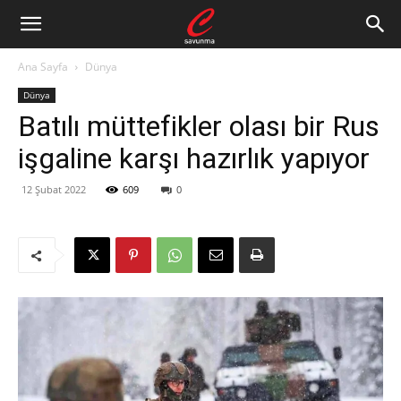
Ana Sayfa
Dünya
Dünya
Batılı müttefikler olası bir Rus
işgaline karşı hazırlık yapıyor
12 Şubat 2022
609
0