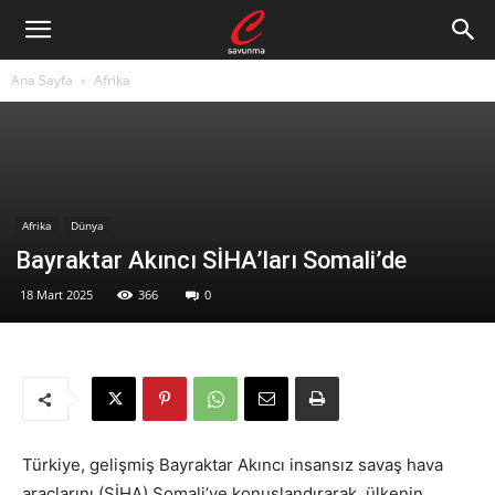
Ana Sayfa
Afrika
Afrika
Dünya
Bayraktar Akıncı SİHA’ları Somali’de
18 Mart 2025
366
0
Türkiye, gelişmiş Bayraktar Akıncı insansız savaş hava
araçlarını (SİHA) Somali’ye konuşlandırarak, ülkenin