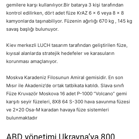
gemilere karşı kullanılıyor.Bir batarya 3 kişi tarafından
kontrol edilirken, dört adet füze KrAZ 6 × 6 veya 8 x 8
kamyonlarda taşınabiliyor. Füzenin ağırlığı 670 kg , 145 kg
savaş başlığı bulunuyor.
Kiev merkezli LUCH tasarım tarafından geliştirilen füze,
kıyısal alanlarda stratejik hedefeler ve karasuların
korunması amaçlanıyor.
Moskva Karadeniz Filosunun Amiral gemisidir. En son
Mısır ile Akadeniz’de ortak tatbikata katıldı. Slava sınıfı
Füze Kruvazör Moskova 16 adet P-1000 “Volcano” gemi
karşıtı seyir füzeleri, 8X8 64 S-300 hava savunma füzesi
ve 2×20 Osa-M karadan havaya füze sistemleri
bulunmaktadır
ABD yönetimi Ukrayna’ya
800