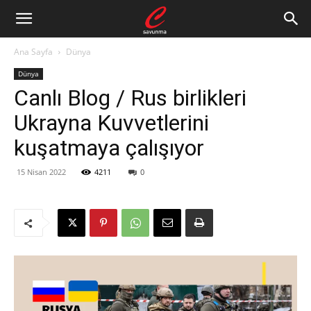
Ana Sayfa
Dünya
Dünya
Canlı Blog / Rus birlikleri
Ukrayna Kuvvetlerini
kuşatmaya çalışıyor
15 Nisan 2022
4211
0