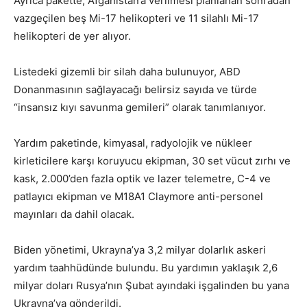
Ayrıca pakette, Afganistan’a verilmesi planlanan sonradan
vazgeçilen beş Mi-17 helikopteri ve 11 silahlı Mi-17
helikopteri de yer alıyor.
Listedeki gizemli bir silah daha bulunuyor, ABD
Donanmasının sağlayacağı belirsiz sayıda ve türde
“insansız kıyı savunma gemileri” olarak tanımlanıyor.
Yardım paketinde, kimyasal, radyolojik ve nükleer
kirleticilere karşı koruyucu ekipman, 30 set vücut zırhı ve
kask, 2.000’den fazla optik ve lazer telemetre, C-4 ve
patlayıcı ekipman ve M18A1 Claymore anti-personel
mayınları da dahil olacak.
Biden yönetimi, Ukrayna’ya 3,2 milyar dolarlık askeri
yardım taahhüdünde bulundu. Bu yardımın yaklaşık 2,6
milyar doları Rusya’nın Şubat ayındaki işgalinden bu yana
Ukrayna’ya gönderildi.