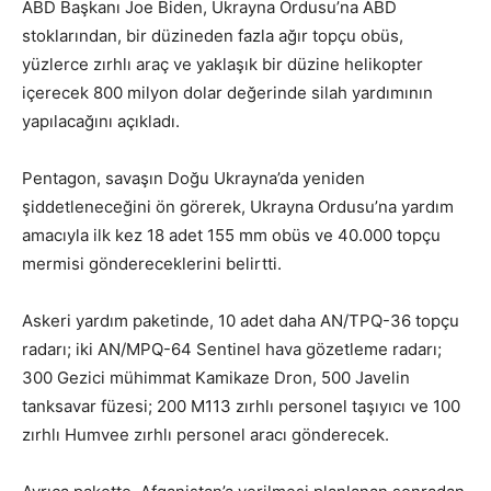
ABD Başkanı Joe Biden, Ukrayna Ordusu’na ABD
stoklarından, bir düzineden fazla ağır topçu obüs,
yüzlerce zırhlı araç ve yaklaşık bir düzine helikopter
içerecek 800 milyon dolar değerinde silah yardımının
yapılacağını açıkladı.
Pentagon, savaşın Doğu Ukrayna’da yeniden
şiddetleneceğini ön görerek, Ukrayna Ordusu’na yardım
amacıyla ilk kez 18 adet 155 mm obüs ve 40.000 topçu
mermisi göndereceklerini belirtti.
Askeri yardım paketinde, 10 adet daha AN/TPQ-36 topçu
radarı; iki AN/MPQ-64 Sentinel hava gözetleme radarı;
300 Gezici mühimmat Kamikaze Dron, 500 Javelin
tanksavar füzesi; 200 M113 zırhlı personel taşıyıcı ve 100
zırhlı Humvee zırhlı personel aracı gönderecek.