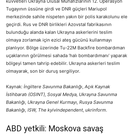
kuvvetleri Ukrayna Ulusal Muhafızlarının 12. Operasyon
Tugayının üssüne girdi ve DNR güçleri Mariupol
merkezinde sahile nispeten yakın bir polis karakolunu ele
geçirdi. Rus ve DNR birlikleri Azovstal fabrikasının
bulunduğu alanda kalan Ukrayna askerlerini teslim
olmaya zorlamak için
ezici ateş gücünü kullanmayı
planlıyor. Bölge üzerinde
Tu-22M Backfire bombardıman
uçaklarının görülmesi sahada ‘halı bombardımanı’ yaparak
bölgeyi tamen tahrip edebilir. Ukrayna askerleri teslim
olmayarak, son bir duruş sergiliyor.
Kaynak:
İngiltere Savunma Bakanlığı
,
Açık Kaynak
İstihbaratı (OSINT), Sosyal Medya, Ukrayna Savunma
Bakanlığı, Ukrayna Genel Kurmayı, Rusya Savunma
Bakanlığı, ISW,
The kyivindependent
,
ukrinform
.
ABD yetkili: Moskova savaş