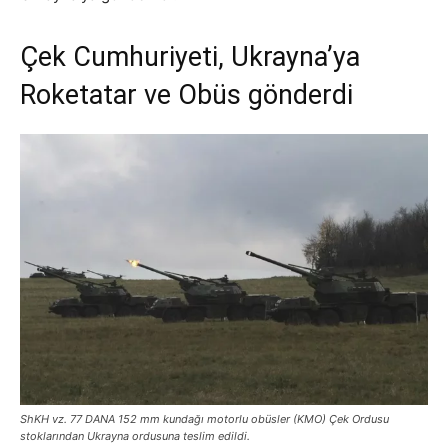
Çek Cumhuriyeti, Ukrayna’ya
Roketatar ve Obüs gönderdi
ShKH vz. 77 DANA 152 mm kundağı motorlu obüsler (KMO)
Çek Ordusu
stoklarından Ukrayna ordusuna teslim edildi.