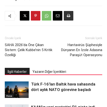
Önceki İçerik
Sonraki İçerik
SAHA 2026’da Öne Çıkan
Hantavirüs Şüphesiyle
Sistem: Çelik Kubbe’nin 5 Kritik
Dünyanın En İzole Adasına
Özelliği
Paraşüt Operasyonu
İlgili Haberler
Yazarın Diğer İçerikleri
Türk F-16’ları Baltık hava sahasında
dört aylık NATO görevine başladı
Hava
KAAN’ın yeni prototipi P1 piste indi