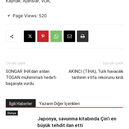
Kaynak: Ajanslar, VOA,
Page Views:
520
Önceki İçerik
Sonraki İçerik
SONGAR İHA’dan atılan
AKINCI (TİHA), Türk havacılık
TOGAN mühimmatı hedefi
tarihinin irtifa rekorunu kırdı
başarıyla vurdu
İlgili Haberler
Yazarın Diğer İçerikleri
Dünya
Japonya, savunma kitabında Çin’i en
büyük tehdit ilan etti