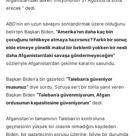
Afganistan’daki askeri misyonunun 31 Ağustos’ta sona
erecek ” dedi.
ABD’nin en uzun savaşını sonlandırmak üzere olduğunu
belirten Başkan Biden,
“Amerika’nın daha kaç bin
çocuğunu tehlikeye atmaya hazırsınız? Farklı bir sonuç
elde etmeye yönelik makul bir beklenti yokken bir nesli
daha Afganistan’daki savaşa göndermeyeceğim”
sözleriyle Afganistan’dan çekilme kararını savundu.
Başkan Biden’a bir gazeteci
“Taleban’a güveniyor
musunuz”
diye sordu. Soruya sert bir tonla yanıt veren
Başkan Biden
“Taleban’a güvenmiyorum, Afgan
ordusunun kapasitesine güveniyorum”
dedi.
Afganistan’ın tamamının Taleban’ın kontroluna
geçmesinin yüksek bir olasılık olmadığını kaydeden
Biden, bir gazetecinin sorusu üzerine, böyle bir durumda