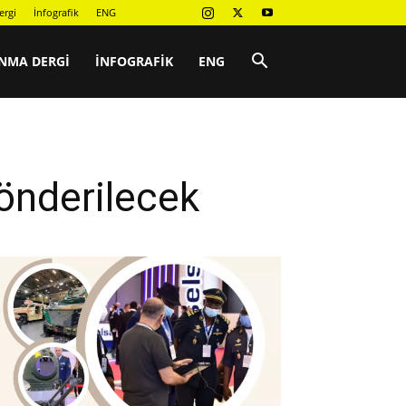
ergi
İnfografik
ENG
NMA DERGI
İNFOGRAFIK
ENG
önderilecek