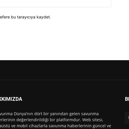
efere bu tarayıcıya kaydet.
KKIMIZDA
B
vunma Dünya’nın dört bir yanından gelen savunma
rlerinin değerlendirildiği bir platformdur. Web sitesi,
üstü ve mobil cihazlarla savunma haberlerinin güncel ve