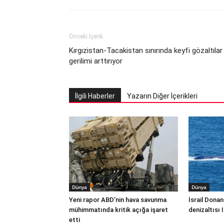
Önceki İçerik
Kırgızistan-Tacakistan sınırında keyfi gözaltılar
gerilimi arttırıyor
İlgili Haberler
Yazarın Diğer İçerikleri
Dünya
Dünya
Yeni rapor ABD’nin hava savunma
İsrail Donan
mühimmatında kritik açığa işaret
denizaltısı 
etti