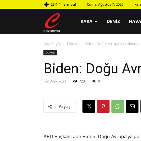
C
28.4
Cuma, Ağustos 7, 2026
Kar
İstanbul
C
KARA
DENIZ
HAV
Ana Sayfa
Dünya
Biden: Doğu Avrupa’ya yakında 
savunma
Dünya
Biden: Doğu Avr
29 Ocak 2022
720
0
Paylaş
ABD Başkanı Joe Biden, Doğu Avrupa’ya gönd