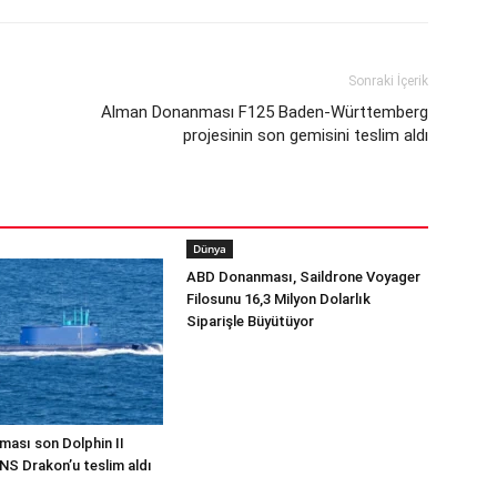
Sonraki İçerik
Alman Donanması F125 Baden-Württemberg
projesinin son gemisini teslim aldı
Dünya
ABD Donanması, Saildrone Voyager
Filosunu 16,3 Milyon Dolarlık
Siparişle Büyütüyor
ması son Dolphin II
INS Drakon’u teslim aldı