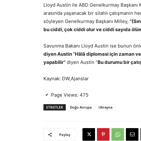
Lloyd Austin ile ABD Genelkurmay Başkanı Ma
arasında yaşanacak bir silahlı çatışmanın her
söyleyen Genelkurmay Başkanı Milley,
“(Sın
bu ciddi, çok ciddi olur ve ciddi sayıda ölü
Savunma Bakanı Lloyd Austin ise bunun önle
diyen Austin “Hâlâ diplomasi için zaman ve 
yapabilir”
diyen Austin “
Bu durumu bir çat
Kaynak: DW,Ajanslar
Page Views:
475
ETIKETLER
Doğu Avrupa
Ukrayna
Paylaş