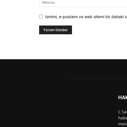
Ismimi, e-postamı ve web sitemi bir dahaki s
HA
C Sa
habe
masa