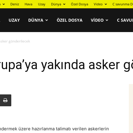
a
Deniz
Hava
Uzay
Dünya
Özel Dosya
Video
C savunma D
A
UZAY
DÜNYA
ÖZEL DOSYA
VIDEO
C SAVU
asker gönderilecek
upa’ya yakında asker g
ermek üzere hazırlanma talimatı verilen askerlerin