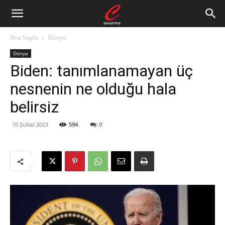
Ana Sayfa
Dünya
Dünya
Biden: tanımlanamayan üç
nesnenin ne olduğu hala
belirsiz
16 Şubat 2023
594
0