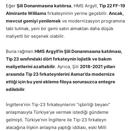
Eğer
Şili Donanmasına katılırsa
, HMS Argyll,
Tip 22 FF-19
Almirante Williams
fırkateyninin yerine geçebilir.
Ancak,
mevcut gemiyi yenilemek
ve modernizasyon programına
tabi tutmak, yeni bir gemi satın almaktan daha düşük
maliyetli bir seçenek olabilir.
Buna rağmen
HMS Argyll’in Şili Donanmasına katılması,
Tip 23 sınıfındaki dört fırkateynin lojistik ve bakım
maliyetlerini azaltabilir
. Ayrıca, Şili
2018-2021 yılları
arasında Tip 23 fırkateynlerini Asmar’da modernize
ettiği için bu yeni ekleme filoya sorunsuzca entegre
edilebilir
.
İngiltere’nin Tip-23 fırkateynlerini “işbirliği beyanı”
anlaşmasıyla Türkiye’ye vermek istediği gündeme
gelmişti. Türkiye’nin İngiltere ile Tip-23 fırkateyn
alacağına ilişkin anlaşma yaptığı iddiası, eski Milli