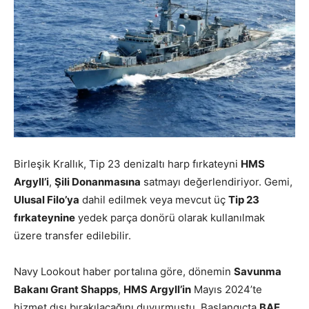
Birleşik Krallık, Tip 23 denizaltı harp fırkateyni
HMS
Argyll’i
,
Şili Donanmasına
satmayı değerlendiriyor. Gemi,
Ulusal Filo’ya
dahil edilmek veya mevcut üç
Tip 23
fırkateynine
yedek parça donörü olarak kullanılmak
üzere transfer edilebilir.
Navy Lookout haber portalına göre, dönemin
Savunma
Bakanı Grant Shapps
,
HMS Argyll’in
Mayıs 2024’te
hizmet dışı bırakılacağını duyurmuştu. Başlangıçta
BAE