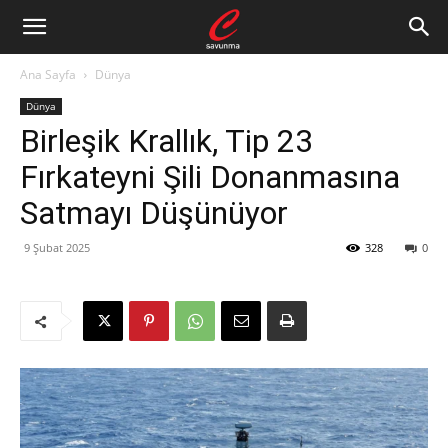
Ana Sayfa
Dünya
Dünya
Birleşik Krallık, Tip 23
Fırkateyni Şili Donanmasına
Satmayı Düşünüyor
9 Şubat 2025
328
0