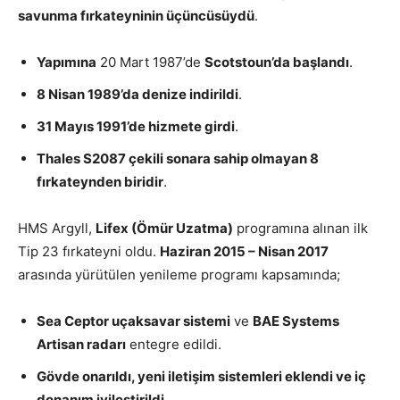
savunma fırkateyninin üçüncüsüydü
.
Yapımına
20 Mart 1987’de
Scotstoun’da başlandı
.
8 Nisan 1989’da denize indirildi
.
31 Mayıs 1991’de hizmete girdi
.
Thales S2087 çekili sonara sahip olmayan 8
fırkateynden biridir
.
HMS Argyll,
Lifex (Ömür Uzatma)
programına alınan ilk
Tip 23 fırkateyni oldu.
Haziran 2015 – Nisan 2017
arasında yürütülen yenileme programı kapsamında;
Sea Ceptor uçaksavar sistemi
ve
BAE Systems
Artisan radarı
entegre edildi.
Gövde onarıldı, yeni iletişim sistemleri eklendi ve iç
donanım iyileştirildi
.