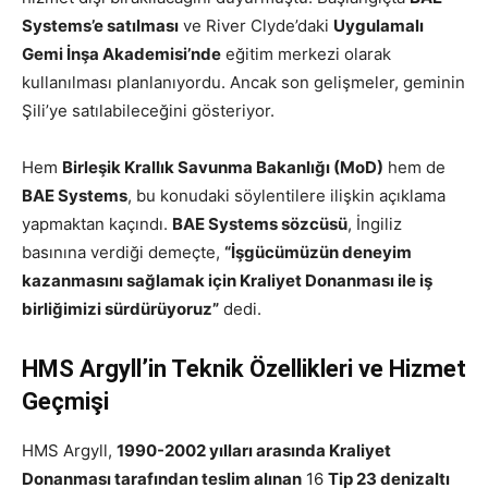
Systems’e satılması
ve River Clyde’daki
Uygulamalı
Gemi İnşa Akademisi’nde
eğitim merkezi olarak
kullanılması planlanıyordu. Ancak son gelişmeler, geminin
Şili’ye satılabileceğini gösteriyor.
Hem
Birleşik Krallık Savunma Bakanlığı (MoD)
hem de
BAE Systems
, bu konudaki söylentilere ilişkin açıklama
yapmaktan kaçındı.
BAE Systems sözcüsü
, İngiliz
basınına verdiği demeçte,
“İşgücümüzün deneyim
kazanmasını sağlamak için Kraliyet Donanması ile iş
birliğimizi sürdürüyoruz”
dedi.
HMS Argyll’in Teknik Özellikleri ve Hizmet
Geçmişi
HMS Argyll,
1990-2002 yılları arasında Kraliyet
Donanması tarafından teslim alınan
16
Tip 23 denizaltı