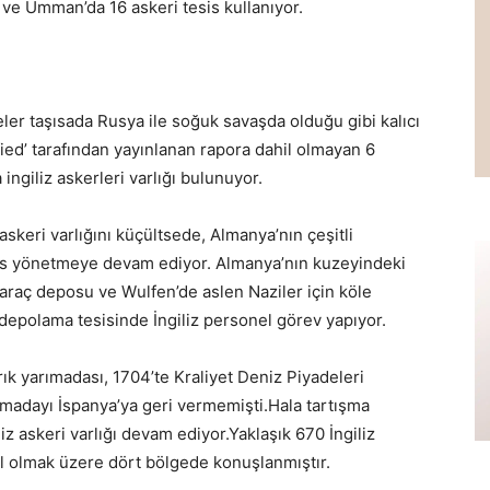
15 ve Umman’da 16 askeri tesis kullanıyor.
ler taşısada Rusya ile soğuk savaşda olduğu gibi kalıcı
fied’ tarafından yayınlanan rapora dahil olmayan 6
ngiliz askerleri varlığı bulunuyor.
skeri varlığını küçültsede, Almanya’nın çeşitli
 üs yönetmeye devam ediyor. Almanya’nın kuzeyindeki
raç deposu ve Wulfen’de aslen Naziler için köle
depolama tesisinde İngiliz personel görev yapıyor.
k yarımadası, 1704’te Kraliyet Deniz Piyadeleri
arımadayı İspanya’ya geri vermemişti.Hala tartışma
z askeri varlığı devam ediyor.Yaklaşık 670 İngiliz
il olmak üzere dört bölgede konuşlanmıştır.