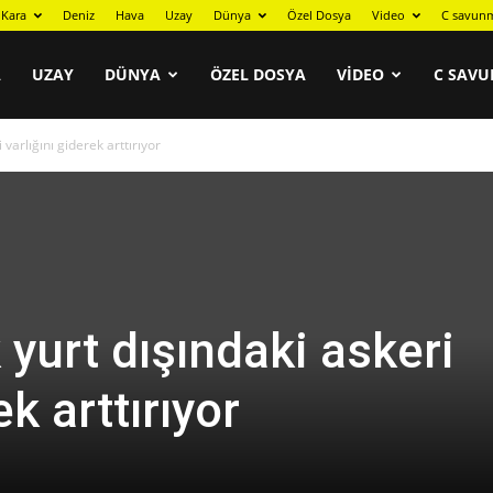
Kara
Deniz
Hava
Uzay
Dünya
Özel Dosya
Video
C savunm
A
UZAY
DÜNYA
ÖZEL DOSYA
VIDEO
C SAVU
i varlığını giderek arttırıyor
k yurt dışındaki askeri
ek arttırıyor