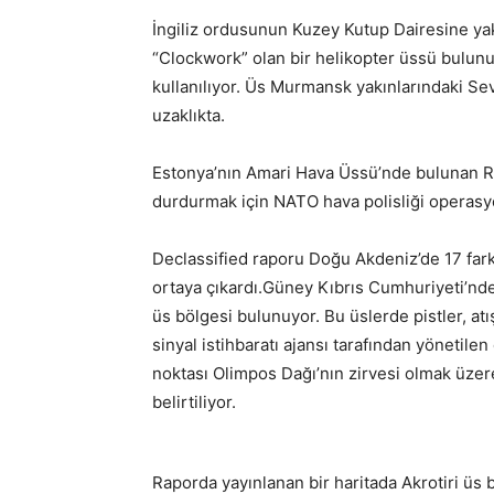
İngiliz ordusunun Kuzey Kutup Dairesine ya
“Clockwork” olan bir helikopter üssü bulunu
kullanılıyor. Üs Murmansk yakınlarındaki S
uzaklıkta.
Estonya’nın Amari Hava Üssü’nde bulunan RA
durdurmak için NATO hava polisliği operasyo
Declassified raporu Doğu Akdeniz’de 17 farkl
ortaya çıkardı.Güney Kıbrıs Cumhuriyeti’nde
üs bölgesi bulunuyor. Bu üslerde pistler, atış 
sinyal istihbaratı ajansı tarafından yönetil
noktası Olimpos Dağı’nın zirvesi olmak üzer
belirtiliyor.
Raporda yayınlanan bir haritada Akrotiri üs b