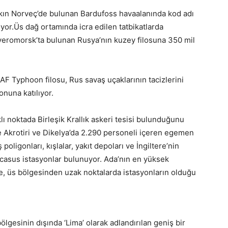
kın Norveç’de bulunan Bardufoss havaalanında kod adı
yor.Üs dağ ortamında icra edilen tatbikatlarda
everomorsk’ta bulunan Rusya’nın kuzey filosuna 350 mil
F Typhoon filosu, Rus savaş uçaklarının tacizlerini
nuna katılıyor.
ı noktada Birleşik Krallık askeri tesisi bulunduğunu
 Akrotiri ve Dikelya’da 2.290 personeli içeren egemen
poligonları, kışlalar, yakıt depoları ve İngiltere’nin
en casus istasyonlar bulunuyor. Ada’nın en yüksek
e, üs bölgesinden uzak noktalarda istasyonların olduğu
ölgesinin dışında ‘Lima’ olarak adlandırılan geniş bir