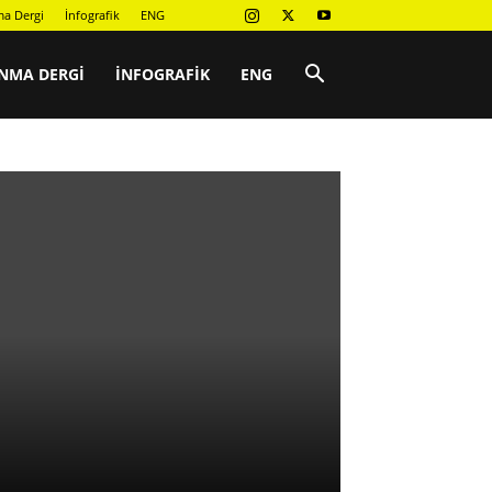
a Dergi
İnfografik
ENG
NMA DERGI
İNFOGRAFIK
ENG