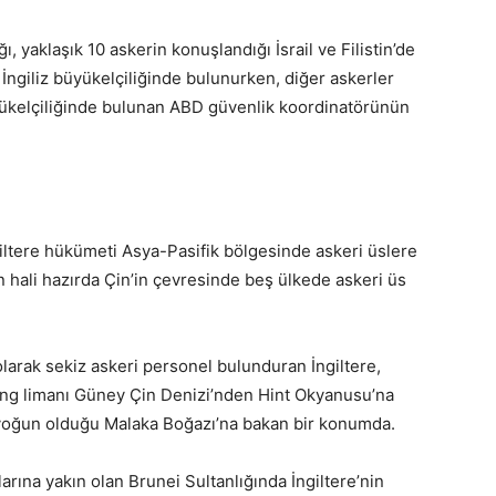
ı, yaklaşık 10 askerin konuşlandığı İsrail ve Filistin’de
 İngiliz büyükelçiliğinde bulunurken, diğer askerler
yükelçiliğinde bulunan ABD güvenlik koordinatörünün
ngiltere hükümeti Asya-Pasifik bölgesinde askeri üslere
n hali hazırda Çin’in çevresinde beş ülkede askeri üs
arak sekiz askeri personel bulunduran İngiltere,
wang limanı Güney Çin Denizi’nden Hint Okyanusu’na
 yoğun olduğu Malaka Boğazı’na bakan bir konumda.
arına yakın olan Brunei Sultanlığında İngiltere’nin