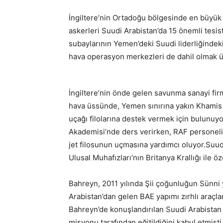
İngiltere’nin Ortadoğu bölgesinde en büyük a
askerleri Suudi Arabistan’da 15 önemli tesist
subaylarının Yemen’deki Suudi liderliğindek
hava operasyon merkezleri de dahil olmak üze
İngiltere’nin önde gelen savunma sanayi firm
hava üssünde, Yemen sınırına yakın Khamis
uçağı filolarına destek vermek için bulunuyo
Akademisi’nde ders verirken, RAF personel
jet filosunun uçmasına yardımcı oluyor.Suudi
Ulusal Muhafızları’nın Britanya Krallığı ile 
Bahreyn, 2011 yılında Şii çoğunluğun Sünni 
Arabistan’dan gelen BAE yapımı zırhlı araçlar
Bahreyn’de konuşlandırılan Suudi Arabistan U
misyonu tarafından eğitildiğini kabul etmişt