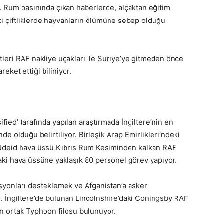
ldi. Rum basınında çıkan haberlerde, alçaktan eğitim
i çiftliklerde hayvanların ölümüne sebep olduğu
etleri RAF nakliye uçakları ile Suriye’ye gitmeden önce
eket ettiği biliniyor.
fied’ tarafında yapılan araştırmada İngiltere’nin en
e olduğu belirtiliyor. Birleşik Arap Emirlikleri‘ndeki
 Udeid hava üssü Kıbrıs Rum Kesiminden kalkan RAF
aki hava üssüne yaklaşık 80 personel görev yapıyor.
asyonları desteklemek ve Afganistan’a asker
or. İngiltere’de bulunan Lincolnshire’daki Coningsby RAF
n ortak Typhoon filosu bulunuyor.