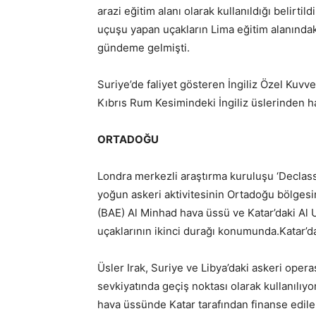
arazi eğitim alanı olarak kullanıldığı belirti
uçuşu yapan uçakların Lima eğitim alanındak
gündeme gelmişti.
Suriye’de faliyet gösteren İngiliz Özel Kuvv
Kıbrıs Rum Kesimindeki İngiliz üslerinden har
ORTADOĞU
Londra merkezli araştırma kuruluşu ‘Declassi
yoğun askeri aktivitesinin Ortadoğu bölgesind
(BAE) Al Minhad hava üssü ve Katar’daki Al
uçaklarının ikinci durağı konumunda.Katar’d
Üsler Irak, Suriye ve Libya’daki askeri oper
sevkiyatında geçiş noktası olarak kullanılıy
hava üssünde Katar tarafından finanse edile