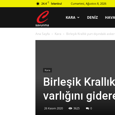
C
24.4
Cumartesi, Ağustos 8, 2026
İstanbul
C
KARA
DENIZ
HAV
Ana Sayfa
Kara
Birleşik Krallık yurt dışındaki asker
savunma
Kara
Birleşik Krallı
varlığını gider
26 Kasım 2020
3625
0