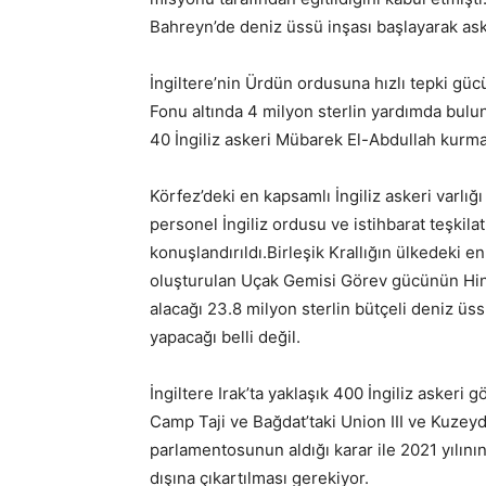
Bahreyn’de deniz üssü inşası başlayarak asker
İngiltere’nin Ürdün ordusuna hızlı tepki güc
Fonu altında 4 milyon sterlin yardımda bulun
40 İngiliz askeri Mübarek El-Abdullah kurma
Körfez’deki en kapsamlı İngiliz askeri varlı
personel İngiliz ordusu ve istihbarat teşkila
konuşlandırıldı.Birleşik Krallığın ülkedeki 
oluşturulan Uçak Gemisi Görev gücünün Hint
alacağı 23.8 milyon sterlin bütçeli deniz üs
yapacağı belli değil.
İngiltere Irak’ta yaklaşık 400 İngiliz asker
Camp Taji ve Bağdat’taki Union III ve Kuzeyd
parlamentosunun aldığı karar ile 2021 yılını
dışına çıkartılması gerekiyor.