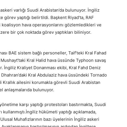
skeri varlığı Suudi Arabistan’da bulunuyor. İngiliz
e görev yaptığı belirtildi. Başkent Riyad’ta, RAF
i koalisyon hava operasyonlarını gözlemledikleri ve
re bir çok noktada görev yaptıkları biliniyor.
ası BAE sistem bağlı personeller, Taif’teki Kral Fahad
 Mushayt’taki Kral Halid hava üssünde Typhoon savaş
r. İngiliz Kraliyet Donanması ekibi, Kral Fahd Deniz
i Dhahran’daki Kral Abdulaziz hava üssündeki Tornado
 Krallık ailesini korumakla görevli Suudi Arabistan
özel anlaşmalarıda bulunuyor.
yönetime karşı yaptığı protestoları bastırmakta, Suudi
ı kullanmıştı.İngiliz hükümeti yaptığı açıklamada,
lusal Muhafızlarının bazı üyelerinin İngiliz askeri
i. Ayaklanmanın bastırılmasının ardından İngiltere