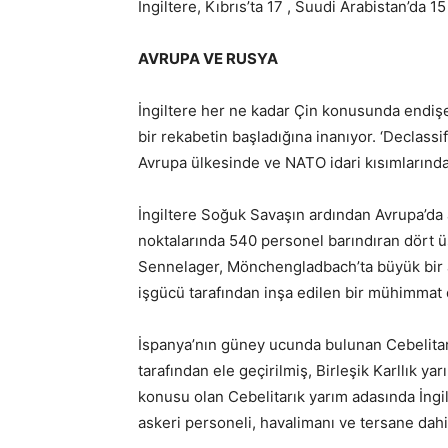
İngiltere, Kıbrıs’ta 17 , Suudi Arabistan’da 
AVRUPA VE RUSYA
İngiltere her ne kadar Çin konusunda endişe
bir rekabetin başladığına inanıyor. ‘Declassi
Avrupa ülkesinde ve NATO idari kısımlarında i
İngiltere Soğuk Savaşın ardından Avrupa’da a
noktalarında 540 personel barındıran dört
Sennelager, Mönchengladbach’ta büyük bir a
işgücü tarafından inşa edilen bir mühimmat 
İspanya’nın güney ucunda bulunan Cebelitarı
tarafından ele geçirilmiş, Birleşik Karllık y
konusu olan Cebelitarık yarım adasında İngili
askeri personeli, havalimanı ve tersane dah