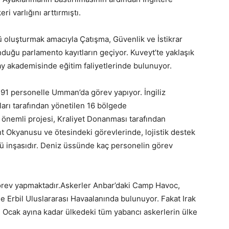
i varlığını arttırmıştı.
ü oluşturmak amacıyla Çatışma, Güvenlik ve İstikrar
duğu parlamento kayıtların geçiyor. Kuveyt’te yaklaşık
y akademisinde eğitim faliyetlerinde bulunuyor.
ğı 91 personelle Umman’da görev yapıyor. İngiliz
tları tarafından yönetilen 16 bölgede
en önemli projesi, Kraliyet Donanması tarafından
 Okyanusu ve ötesindeki görevlerinde, lojistik destek
sü inşasıdır. Deniz üssünde kaç personelin görev
i görev yapmaktadır.Askerler Anbar’daki Camp Havoc,
e Erbil Uluslararası Havaalanında bulunuyor. Fakat Irak
n Ocak ayına kadar ülkedeki tüm yabancı askerlerin ülke