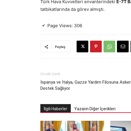
Türk Hava Kuvvetleri envanterindeki
E-7T Ba
tatbikatlarında da görev almıştı.
Page Views:
306
Paylaş
Önceki İçerik
İspanya ve İtalya, Gazze Yardım Filosuna Asker
Destek Sağlıyor
İlgili Haberler
Yazarın Diğer İçerikleri