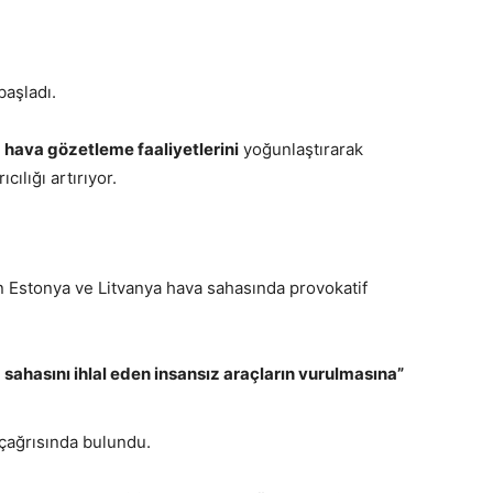
aşladı.
e
hava gözetleme faaliyetlerini
yoğunlaştırarak
cılığı artırıyor.
ın Estonya ve Litvanya hava sahasında provokatif
 sahasını ihlal eden insansız araçların vurulmasına”
çağrısında bulundu.