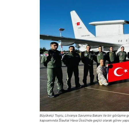
Büyükelçi Toplu, Litvanya Savunma Bakanı ile bir görüşme g
kapsamında Šiauliai Hava Üssü'nde geçici olarak görev yapa