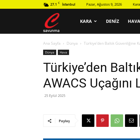
C
27.1
Pazar, Ağustos 9, 2026
Kara
İstanbul
C
KARA
DENIZ
HAV
Ana Sayfa
Dünya
Türkiye’den Baltık Güvenliğine 
savunma
Dünya
Hava
Türkiye’den Baltı
AWACS Uçağını L
25 Eylül 2025
Paylaş