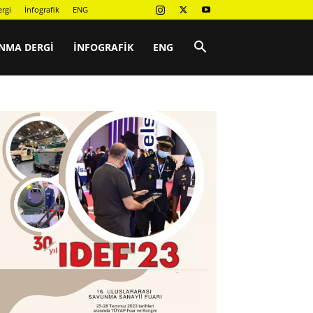
rgi
İnfografik
ENG
NMA DERGI
İNFOGRAFIK
ENG