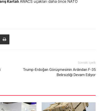
rış Kartalı
AWACS uçakları daha önce NATO
Sonraki İçerik
i
Trump-Erdoğan Görüşmesinin Ardından F-35
Belirsizliği Devam Ediyor