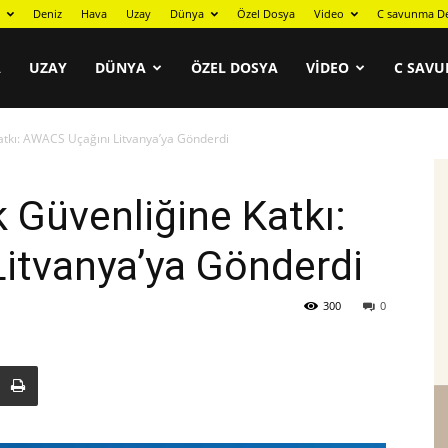
Deniz
Hava
Uzay
Dünya
Özel Dosya
Video
C savunma De
A
UZAY
DÜNYA
ÖZEL DOSYA
VIDEO
C SAVU
Katkı: AWACS Uçağını Litvanya’ya Gönderdi
k Güvenliğine Katkı:
itvanya’ya Gönderdi
300
0