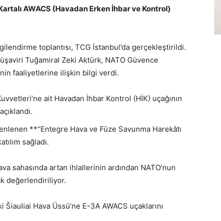
Kartalı
AWACS (Havadan Erken İhbar ve Kontrol)
gilendirme toplantısı, TCG İstanbul’da gerçekleştirildi.
 Müşaviri Tuğamiral Zeki Aktürk, NATO Güvence
 faaliyetlerine ilişkin bilgi verdi.
Kuvvetleri’ne ait Havadan İhbar Kontrol (HİK) uçağının
açıklandı.
zenlenen **“Entegre Hava ve Füze Savunma Harekâtı
atılım sağladı.
ava sahasında artan ihlallerinin ardından NATO’nun
k değerlendiriliyor.
ki Šiauliai Hava Üssü’ne E-3A AWACS uçaklarını