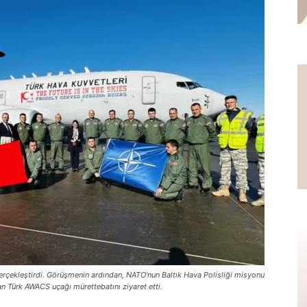
erçekleştirdi. Görüşmenin ardından, NATO'nun Baltık Hava Polisliği misyonu
n Türk AWACS uçağı mürettebatını ziyaret etti.