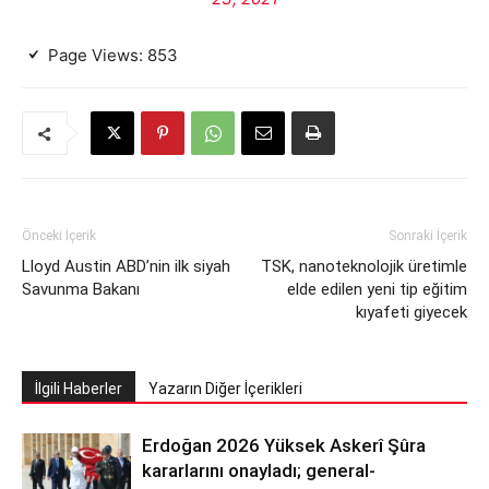
Page Views:
853
Önceki İçerik
Sonraki İçerik
Lloyd Austin ABD’nin ilk siyah
TSK, nanoteknolojik üretimle
Savunma Bakanı
elde edilen yeni tip eğitim
kıyafeti giyecek
İlgili Haberler
Yazarın Diğer İçerikleri
Erdoğan 2026 Yüksek Askerî Şûra
kararlarını onayladı; general-