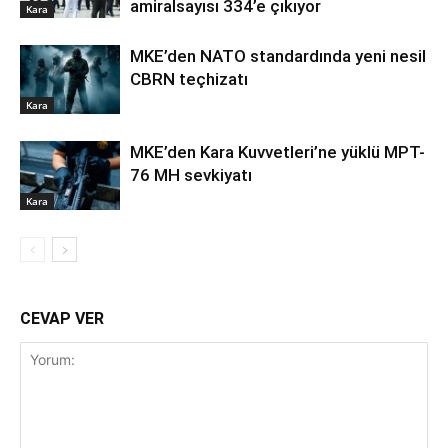
amiralsayısı 334’e çıkıyor
Kara
MKE’den NATO standardında yeni nesil
CBRN teçhizatı
Kara
MKE’den Kara Kuvvetleri’ne yüklü MPT-
76 MH sevkiyatı
Kara
CEVAP VER