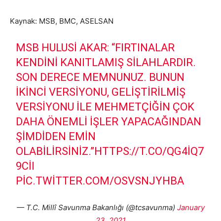
Kaynak: MSB, BMC, ASELSAN
MSB HULUSİ AKAR: “FIRTINALAR
KENDINI KANITLAMIŞ SILAHLARDIR.
SON DERECE MEMNUNUZ. BUNUN
IKINCI VERSIYONU, GELIŞTIRILMIŞ
VERSIYONU ILE MEHMETÇIĞIN ÇOK
DAHA ÖNEMLI IŞLER YAPACAĞINDAN
ŞIMDIDEN EMIN
OLABILIRSINIZ.”
HTTPS://T.CO/QG4IQ7
9CII
PIC.TWITTER.COM/OSVSNJYHBA
— T.C. Millî Savunma Bakanlığı (@tcsavunma)
January
23, 2021