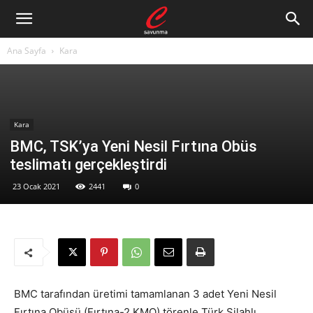
Ana Sayfa
Kara
Kara
BMC, TSK’ya Yeni Nesil Fırtına Obüs
teslimatı gerçekleştirdi
23 Ocak 2021
2441
0
BMC tarafından üretimi tamamlanan 3 adet Yeni Nesil
Fırtına Obüsü (Fırtına-2 KMO) törenle Türk Silahlı