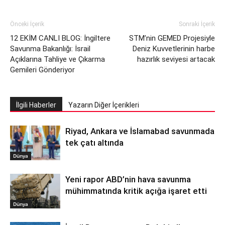
Önceki İçerik
Sonraki İçerik
12 EKİM CANLI BLOG: İngiltere
STM’nin GEMED Projesiyle
Savunma Bakanlığı: İsrail
Deniz Kuvvetlerinin harbe
Açıklarına Tahliye ve Çıkarma
hazırlık seviyesi artacak
Gemileri Gönderiyor
İlgili Haberler
Yazarın Diğer İçerikleri
Riyad, Ankara ve İslamabad savunmada
tek çatı altında
Dünya
Yeni rapor ABD’nin hava savunma
mühimmatında kritik açığa işaret etti
Dünya