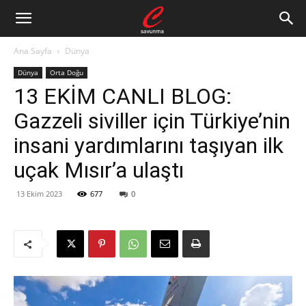
Ana Sayfa
Dünya
Dünya
Orta Doğu
13 EKİM CANLI BLOG:
Gazzeli siviller için Türkiye’nin
insani yardımlarını taşıyan ilk
uçak Mısır’a ulaştı
13 Ekim 2023
677
0