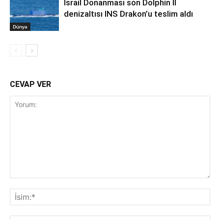
İsrail Donanması son Dolphin II
denizaltısı INS Drakon’u teslim aldı
Dünya
CEVAP VER