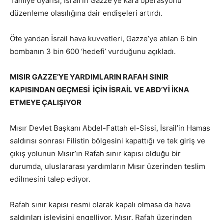
Tahliye uyarısı, İsrail’in Gazze’ye kara operasyonu
düzenleme olasılığına dair endişeleri artırdı.
Öte yandan İsrail hava kuvvetleri, Gazze’ye atılan 6 bin
bombanın 3 bin 600 ‘hedefi’ vurduğunu açıkladı.
MISIR GAZZE’YE YARDIMLARIN RAFAH SINIR
KAPISINDAN GEÇMESİ İÇİN İSRAİL VE ABD’Yİ İKNA
ETMEYE ÇALIŞIYOR
Mısır Devlet Başkanı Abdel-Fattah el-Sissi, İsrail’in Hamas
saldırısı sonrası Filistin bölgesini kapattığı ve tek giriş ve
çıkış yolunun Mısır’ın Rafah sınır kapısı olduğu bir
durumda, uluslararası yardımların Mısır üzerinden teslim
edilmesini talep ediyor.
Rafah sınır kapısı resmi olarak kapalı olmasa da hava
saldırıları işleyişini engelliyor. Mısır, Rafah üzerinden