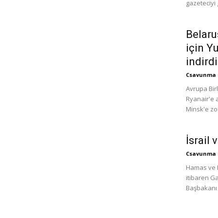
gazeteciyi 
Belaru
için Y
indirdi
Csavunma
Avrupa Birl
Ryanair'e a
Minsk'e zor
İsrail
Csavunma
Hamas ve Mı
itibaren Ga
Başbakanı 