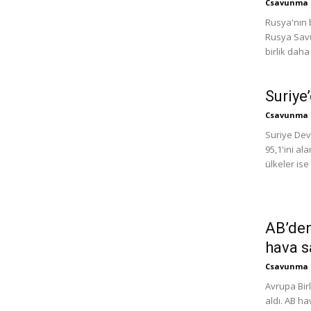
Csavunma
Rusya'nın 
Rusya Savu
birlik daha
Suriye
Csavunma
Suriye Dev
95,1'ini a
ülkeler ise
AB’den
hava s
Csavunma
Avrupa Birl
aldı. AB ha