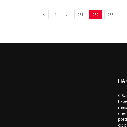
...
...
1
231
232
233
HA
C Sa
haber
masa
önem
polit
dış p