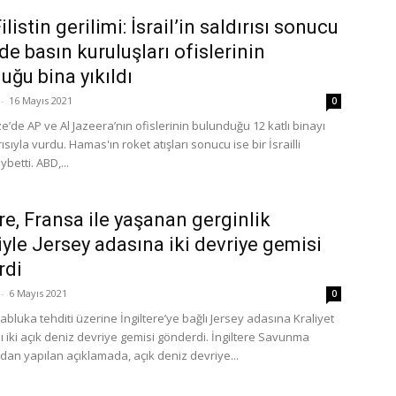
Filistin gerilimi: İsrail’in saldırısı sonucu
de basın kuruluşları ofislerinin
uğu bina yıkıldı
-
16 Mayıs 2021
0
ze’de AP ve Al Jazeera’nın ofislerinin bulunduğu 12 katlı binayı
ısıyla vurdu. Hamas'ın roket atışları sonucu ise bir İsrailli
ybetti. ABD,...
ere, Fransa ile yaşanan gerginlik
yle Jersey adasına iki devriye gemisi
rdi
-
6 Mayıs 2021
0
abluka tehditi üzerine İngiltere’ye bağlı Jersey adasına Kraliyet
iki açık deniz devriye gemisi gönderdi. İngiltere Savunma
dan yapılan açıklamada, açık deniz devriye...