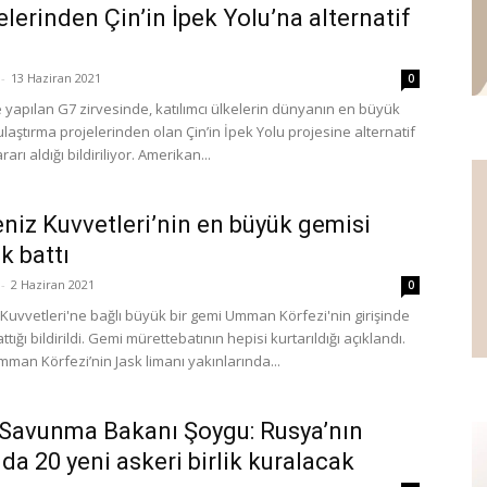
elerinden Çin’in İpek Yolu’na alternatif
-
13 Haziran 2021
0
e yapılan G7 zirvesinde, katılımcı ülkelerin dünyanın en büyük
ulaştırma projelerinden olan Çin’in İpek Yolu projesine alternatif
rarı aldığı bildiriliyor. Amerikan...
eniz Kuvvetleri’nin en büyük gemisi
k battı
-
2 Haziran 2021
0
 Kuvvetleri'ne bağlı büyük bir gemi Umman Körfezi'nin girişinde
tığı bildirildi. Gemi mürettebatının hepisi kurtarıldığı açıklandı.
man Körfezi’nin Jask limanı yakınlarında...
Savunma Bakanı Şoygu: Rusya’nın
nda 20 yeni askeri birlik kuralacak