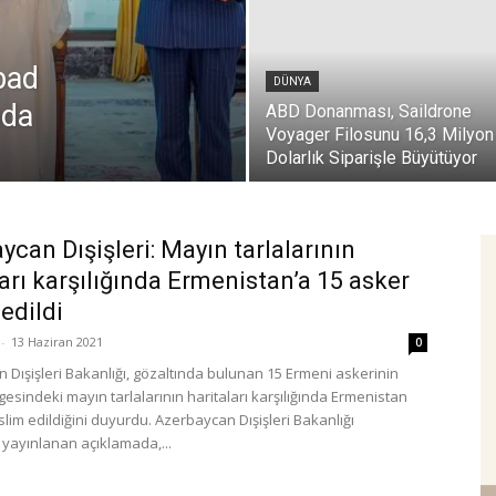
bad
DÜNYA
nda
ABD Donanması, Saildrone
Voyager Filosunu 16,3 Milyon
Dolarlık Siparişle Büyütüyor
ycan Dışişleri: Mayın tarlalarının
ları karşılığında Ermenistan’a 15 asker
 edildi
-
13 Haziran 2021
0
 Dışişleri Bakanlığı, gözaltında bulunan 15 Ermeni askerinin
esindeki mayın tarlalarının haritaları karşılığında Ermenistan
slim edildiğini duyurdu. Azerbaycan Dışişleri Bakanlığı
 yayınlanan açıklamada,...