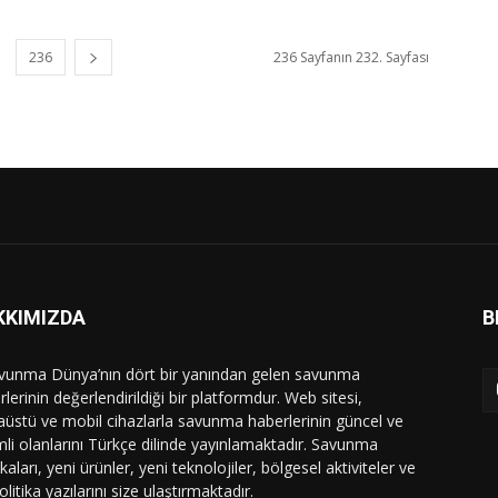
236
236 Sayfanın 232. Sayfası
KKIMIZDA
B
vunma Dünya’nın dört bir yanından gelen savunma
lerinin değerlendirildiği bir platformdur. Web sitesi,
üstü ve mobil cihazlarla savunma haberlerinin güncel ve
li olanlarını Türkçe dilinde yayınlamaktadır. Savunma
ikaları, yeni ürünler, yeni teknolojiler, bölgesel aktiviteler ve
olitika yazılarını size ulaştırmaktadır.