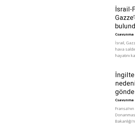
İsrail-
Gazze’
bulund
Csavunma
İsrail, Gaz
hava saldır
hayatını ka
İngilt
nedeni
gönde
Csavunma
Fransa’nın 
Donanması 
Bakanlığı'n