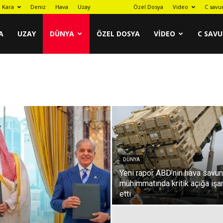
Kara
Deniz
Hava
Uzay
Dünya
Özel Dosya
Video
C savu
A
UZAY
DÜNYA
ÖZEL DOSYA
VIDEO
C SAV
DÜNYA
Yeni rapor ABD’nin hava savu
mühimmatında kritik açığa işa
etti