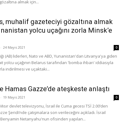
gözaltına almak için...
s, muhalif gazeteciyi gözaltına almak
unanistan yolcu uçağını zorla Minsk’e
-
24 Mayıs 2021
0
iği (AB) liderleri, Nato ve ABD, Yunanistan'dan Litvanya'ya giden
it yolcu uçağının Belarus tarafından 'bomba ihbarı' iddiasıyla
la indirilmesi ve uçaktaki...
 ve Hamas Gazze’de ateşkeste anlaştı
-
19 Mayıs 2021
0
sır devlet televizyonu, İsrail ile Cuma gecesi TSİ 2.00’den
zze Şeridi’nde çatışmalara son verileceğini açıkladı. İsrail
Benyamin Netanyahu'nun ofisinden yapılan...