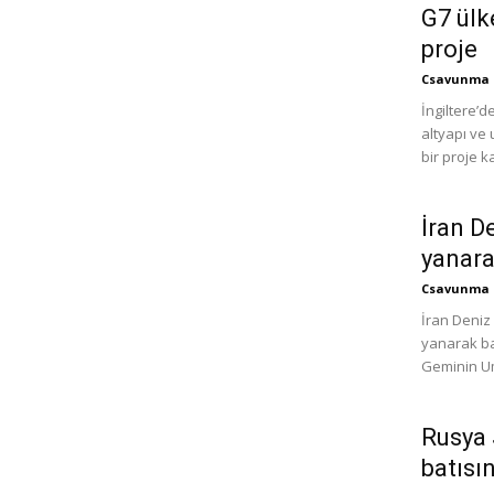
G7 ülk
proje
Csavunma
İngiltere’d
altyapı ve 
bir proje ka
İran D
yanara
Csavunma
İran Deniz
yanarak bat
Geminin Um
Rusya 
batısı