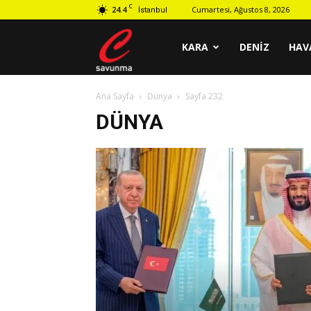
C
24.4
Cumartesi, Ağustos 8, 2026
İstanbul
C
KARA
DENIZ
HAV
Ana Sayfa
Dünya
Sayfa 232
savunma
DÜNYA