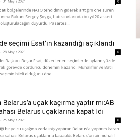
-
31 Mayıs 2021
0
batı bölgelerinde NATO tehdidinin giderek arttığını öne süren
nma Bakanı Sergey Şoygu, batı sınırlarında bu yıl 20 askeri
 oluşturulacağını duyurdu. Pazartesi...
’de seçimi Esat’ın kazandığı açıklandı
-
28 Mayıs 2021
0
let Başkanı Beşar Esat, düzenlenen seçimlerde oyların yüzde
larak görevde dördüncü dönemini kazandı. Muhalifler ve Batılı
 seçimin hileli olduğunu öne...
 Belarus’a uçak kaçırma yaptırımı:AB
ahası Belarus uçaklarına kapatıldı
-
25 Mayıs 2021
0
iği bir yolcu uçağına zorla iniş yaptıran Belarus'a yaptırım kararı
va sahası Belarus uçaklarına kapatıldı. Belarus'un bir muhalif