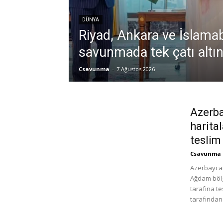
DÜNYA
Riyad, Ankara ve İslama
savunmada tek çatı altı
Csavunma
-
7 Ağustos 2026
Azerba
harita
teslim
Csavunma
Azerbaycan
Ağdam bölg
tarafına te
tarafından