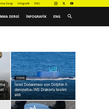
nma Dergi
İnfografik
ENG
UNMA DERGI
İNFOGRAFIK
ENG
DÜNYA
nma
İsrail Donanması son Dolphin II
ret
denizaltısı INS Drakon’u teslim
aldı