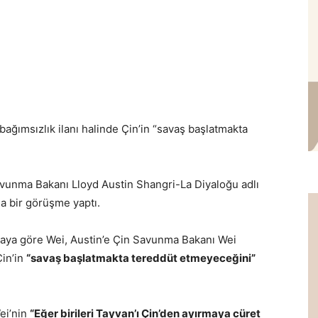
bağımsızlık ilanı halinde Çin’in “savaş başlatmakta
unma Bakanı Lloyd Austin Shangri-La Diyaloğu adlı
da bir görüşme yaptı.
aya göre Wei, Austin’e
Çin Savunma Bakanı
Wei
Çin’in
“savaş başlatmakta tereddüt etmeyeceğini”
ei’nin
“Eğer birileri Tayvan’ı Çin’den ayırmaya cüret