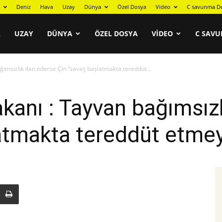
Deniz
Hava
Uzay
Dünya
Özel Dosya
Video
C savunma De
A
UZAY
DÜNYA
ÖZEL DOSYA
VIDEO
C SAVU
ımsızlık ilan ederse Çin “savaş başlatmakta tereddüt...
anı : Tayvan bağımsızl
latmakta tereddüt etme