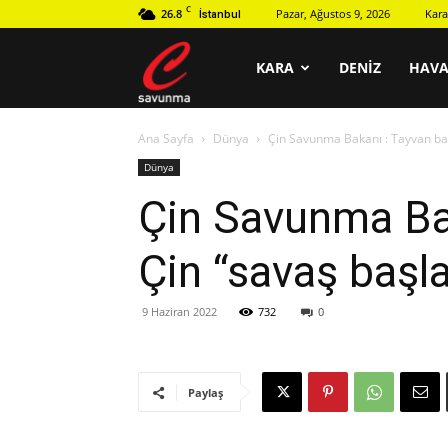
C
26.8
Pazar, Ağustos 9, 2026
Kara
İstanbul
C
KARA
DENIZ
HAV
Ana Sayfa
Dünya
Çin Savunma Bakanı : Tayvan bağ
savunma
Dünya
Çin Savunma Bak
Çin “savaş baş
9 Haziran 2022
732
0
Paylaş