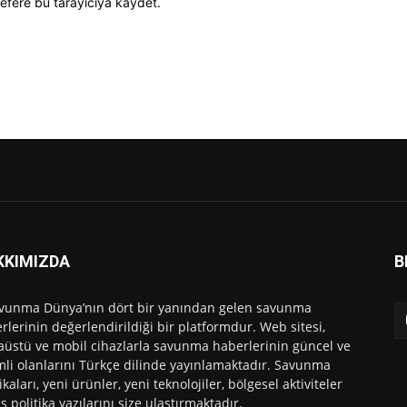
efere bu tarayıcıya kaydet.
KKIMIZDA
B
vunma Dünya’nın dört bir yanından gelen savunma
rlerinin değerlendirildiği bir platformdur. Web sitesi,
üstü ve mobil cihazlarla savunma haberlerinin güncel ve
li olanlarını Türkçe dilinde yayınlamaktadır. Savunma
ikaları, yeni ürünler, yeni teknolojiler, bölgesel aktiviteler
ış politika yazılarını size ulaştırmaktadır.