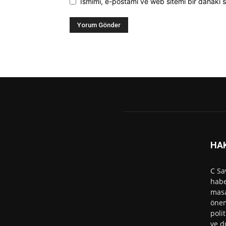
Ismimi, e-postamı ve web sitemi bir dahaki s
HA
C Sa
habe
masa
önem
polit
ve d