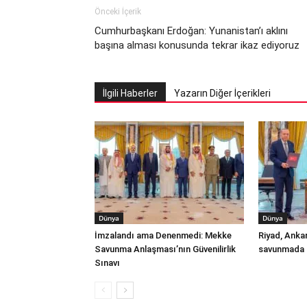
Önceki İçerik
Cumhurbaşkanı Erdoğan: Yunanistan’ı aklını
başına alması konusunda tekrar ikaz ediyoruz
İlgili Haberler
Yazarın Diğer İçerikleri
Dünya
Dünya
İmzalandı ama Denenmedi: Mekke
Riyad, Anka
Savunma Anlaşması’nın Güvenilirlik
savunmada t
Sınavı