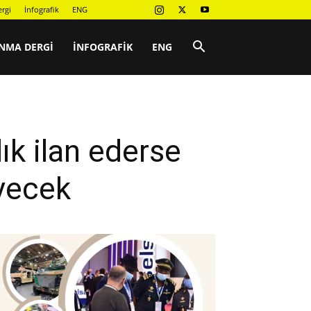
rgi
İnfografik
ENG
NMA DERGI
İNFOGRAFIK
ENG
ık ilan ederse
yecek