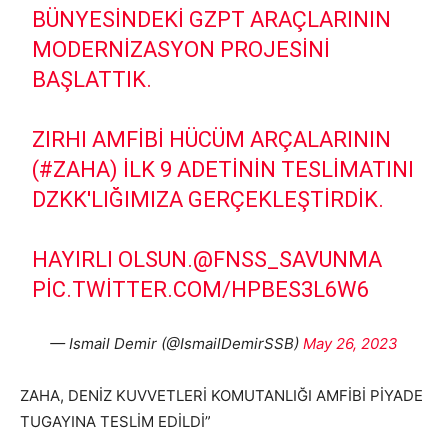
BÜNYESINDEKI GZPT ARAÇLARININ
MODERNIZASYON PROJESINI
BAŞLATTIK.
ZIRHI AMFIBI HÜCÜM ARÇALARININ
(
#ZAHA
) ILK 9 ADETININ TESLIMATINI
DZKK'LIĞIMIZA GERÇEKLEŞTIRDIK.
HAYIRLI OLSUN.
@FNSS_SAVUNMA
PIC.TWITTER.COM/HPBES3L6W6
— Ismail Demir (@IsmailDemirSSB)
May 26, 2023
ZAHA, DENİZ KUVVETLERİ KOMUTANLIĞI AMFİBİ PİYADE
TUGAYINA TESLİM EDİLDİ”