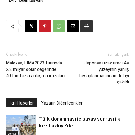
ZMA modernizasyonu
Önceki İçerik
Sonraki İçerik
Malezya, LIMA2023 fuarında
Japonya uzay aracı Ay
2,2 milyar dolar değerinde
yüzeyinin yanlış
40’tan fazla anlaşma imzaladı
hesaplanmasından dolayı
çakıldı
İlgili Haberler
Yazarın Diğer İçerikleri
Türk donanması iç savaş sonrası ilk
kez Lazkiye’de
Deniz