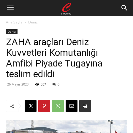
Ana Sayfa
Deniz
Deniz
ZAHA araçları Deniz
Kuvvetleri Komutanlığı
Amfibi Piyade Tugayına
teslim edildi
26 Mayıs 2023
857
0