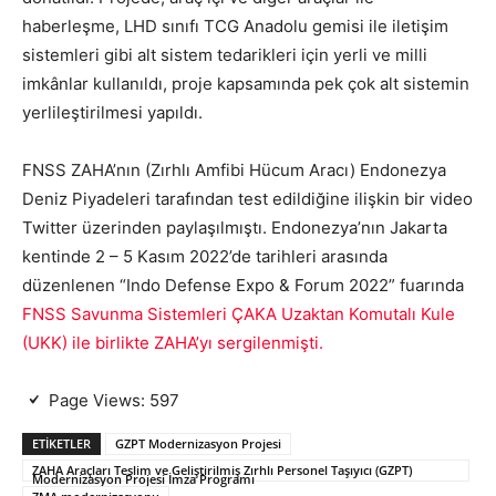
haberleşme, LHD sınıfı TCG Anadolu gemisi ile iletişim
sistemleri gibi alt sistem tedarikleri için yerli ve milli
imkânlar kullanıldı, proje kapsamında pek çok alt sistemin
yerlileştirilmesi yapıldı.
FNSS ZAHA’nın (Zırhlı Amfibi Hücum Aracı) Endonezya
Deniz Piyadeleri tarafından test edildiğine ilişkin bir video
Twitter üzerinden paylaşılmıştı. Endonezya’nın Jakarta
kentinde 2 – 5 Kasım 2022’de tarihleri arasında
düzenlenen “Indo Defense Expo & Forum 2022” fuarında
FNSS Savunma Sistemleri ÇAKA Uzaktan Komutalı Kule
(UKK) ile birlikte ZAHA’yı sergilenmişti.
Page Views:
597
ETIKETLER
GZPT Modernizasyon Projesi
ZAHA Araçları Teslim ve Geliştirilmiş Zırhlı Personel Taşıyıcı (GZPT)
Modernizasyon Projesi İmza Programı