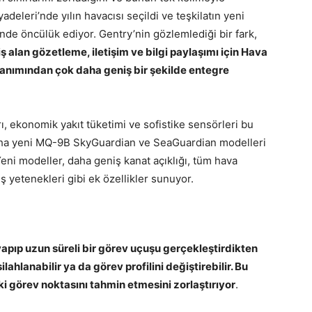
yadeleri’nde yılın havacısı seçildi ve teşkilatın yeni
de öncülük ediyor. Gentry’nin gözlemlediği bir fark,
ş alan gözetleme, iletişim ve bilgi paylaşımı için Hava
llanımından çok daha geniş bir şekilde entegre
ı, ekonomik yakıt tüketimi ve sofistike sensörleri bu
 daha yeni MQ-9B SkyGuardian ve SeaGuardian modelleri
Yeni modeller, daha geniş kanat açıklığı, tüm hava
iş yetenekleri gibi ek özellikler sunuyor.
apıp uzun süreli bir görev uçuşu gerçekleştirdikten
ahlanabilir ya da görev profilini değiştirebilir. Bu
i görev noktasını tahmin etmesini zorlaştırıyor
.