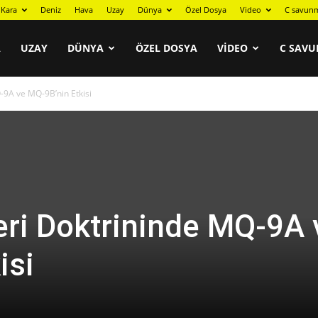
Kara
Deniz
Hava
Uzay
Dünya
Özel Dosya
Video
C savunm
A
UZAY
DÜNYA
ÖZEL DOSYA
VIDEO
C SAVU
-9A ve MQ-9B’nin Etkisi
eri Doktrininde MQ-9A 
isi