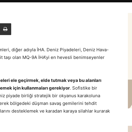
leri, diğer adıyla İHA. Deniz Piyadeleri, Deniz Hava-
lit taşı olan MQ-9A İHA’yi en hevesli benimseyenler
eleri ele geçirmek, elde tutmak veya bu alanları
lemek için kullanmaları gerekiyor
. Sofistike bir
 piyade birliği stratejik bir okyanus karakoluna
enerek bölgedeki düşman savaş gemilerini tehdit
arını desteklemek ve karadan karaya silahlar kurarak