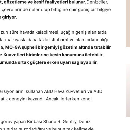
t, gözetleme ve keşif faaliyetleri bulunur.
Denizciler,
evrelerinde neler olup bittiğine dair geniş bir bilgiye
giriyor.
zun süre havada kalabilmesi, uçağın geniş alanlarda
rına kıyasla daha fazla istihbarat ve alan farkındalığı
da,
MQ-9A şüpheli bir gemiyi gözetim altında tutabilir
 Kuvvetleri birimlerine kesin konumunu iletebilir.
umunda ortak güçlere erken uyarı sağlayabilir.
 versiyonlarını kullanan ABD Hava Kuvvetleri ve ABD
ratik deneyim kazandı. Ancak ilerlerken kendi
e görev yapan Binbaşı Shane R. Gentry, Deniz
n sınırlarını zorladığını ve bunun tek kelimeyle