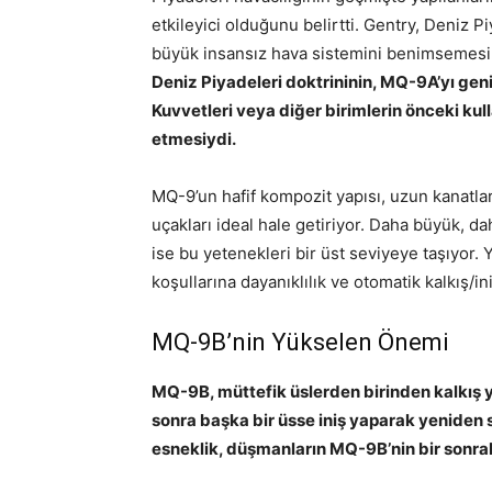
etkileyici olduğunu belirtti. Gentry, Deniz Pi
büyük insansız hava sistemini benimsemesin
Deniz Piyadeleri doktrininin, MQ-9A’yı geni
Kuvvetleri veya diğer birimlerin önceki ku
etmesiydi.
MQ-9’un hafif kompozit yapısı, uzun kanatlar
uçakları ideal hale getiriyor. Daha büyük,
ise bu yetenekleri bir üst seviyeye taşıyor. 
koşullarına dayanıklılık ve otomatik kalkış/in
MQ-9B’nin Yükselen Önemi
MQ-9B, müttefik üslerden birinden kalkış y
sonra başka bir üsse iniş yaparak yeniden sil
esneklik, düşmanların MQ-9B’nin bir sonrak