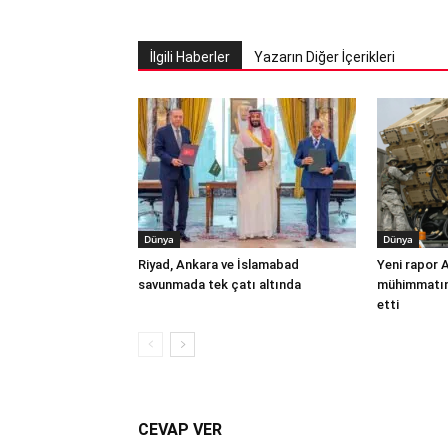
İlgili Haberler
Yazarın Diğer İçerikleri
Dünya
Dünya
Riyad, Ankara ve İslamabad
Yeni rapor 
savunmada tek çatı altında
mühimmatınd
etti
CEVAP VER