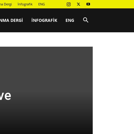
a Dergi
İnfografik
ENG
NMA DERGI
İNFOGRAFIK
ENG
ve