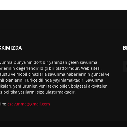
KKIMIZDA
B
vunma Dünya’nın dört bir yanından gelen savunma
rlerinin değerlendirildiği bir platformdur. Web sitesi,
üstü ve mobil cihazlarla savunma haberlerinin güncel ve
li olanlarını Türkçe dilinde yayınlamaktadır. Savunma
ikaları, yeni ürünler, yeni teknolojiler, bölgesel aktiviteler
ış politika yazılarını size ulaştırmaktadır.
işim:
csavunma@gmail.com