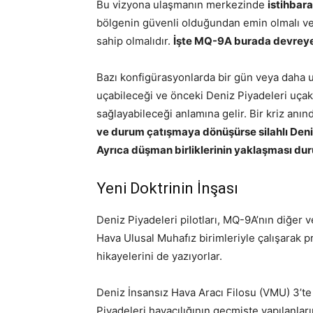
Bu vizyona ulaşmanın merkezinde
istihbara
bölgenin güvenli olduğundan emin olmalı ve ç
sahip olmalıdır.
İşte MQ-9A burada devreye 
Bazı konfigürasyonlarda bir gün veya daha u
uçabileceği ve önceki Deniz Piyadeleri uçakla
sağlayabileceği anlamına gelir. Bir kriz anın
ve durum çatışmaya dönüşürse silahlı Deniz
Ayrıca düşman birliklerinin yaklaşması dur
Yeni Doktrinin İnşası
Deniz Piyadeleri pilotları, MQ-9A’nın diğer
Hava Ulusal Muhafız birimleriyle çalışarak p
hikayelerini de yazıyorlar.
Deniz İnsansız Hava Aracı Filosu (VMU) 3’t
Piyadeleri havacılığının geçmişte yapılanları