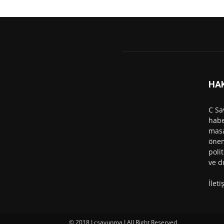
HA
C Sa
habe
masa
önem
polit
ve d
İlet
© 2018 I csavunma I All Right Reserved