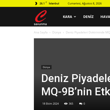
C
26.1
Cumartesi, Ağustos 8, 2026
İstanbul
C
KARA
DENIZ
HAV
Ana Sayfa
Dünya
Deniz Piyadeleri Doktrininde MQ
savunma
Dünya
Deniz Piyadel
MQ-9B’nin Etk
18 Ekim 2024
365
0