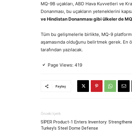
MQ-9B uçakları, ABD Hava Kuvvetleri ve Kral
Donanması, bu uçakların yeteneklerini kapsa
ve Hindistan Donanması gibi ülkeler de MQ-9
Tüm bu gelişmelerle birlikte, MQ-9 platfor
aşamasında olduğunu belirtmek gerek. En ön
tarafından yazılacak.
Page Views:
419
Paylaş
Önceki İçerik
SİPER Product-1 Enters Inventory: Strengtheni
Turkey’s Steel Dome Defense