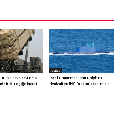
Dünya
ABD’nin hava savunma
İsrail Donanması son Dolphin II
a kritik açığa işaret
denizaltısı INS Drakon’u teslim aldı