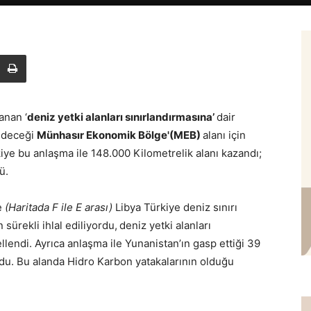
anan ‘
deniz yetki alanları sınırlandırmasına’
dair
 edeceği
Münhasır Ekonomik Bölge'(MEB)
alanı için
kiye bu anlaşma ile 148.000 Kilometrelik alanı kazandı;
ü.
e
(Haritada F ile E arası)
Libya Türkiye deniz sınırı
sürekli ihlal ediliyordu,
deniz yetki alanları
ellendi. Ayrıca anlaşma ile Yunanistan’ın gasp ettiği 39
oldu. Bu alanda Hidro Karbon yatakalarının olduğu