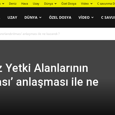
a
Deniz
Hava
Uzay
Dünya
Özel Dosya
Video
C savunma D
A
UZAY
DÜNYA
ÖZEL DOSYA
VIDEO
C SAVU
Sınırlandırılması’ anlaşması ile ne kazandı ?
z Yetki Alanlarının
ası’ anlaşması ile ne