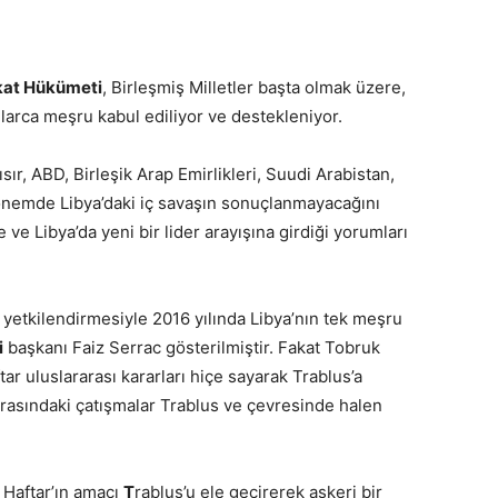
kat Hükümeti
, Birleşmiş Milletler başta olmak üzere,
mlarca meşru kabul ediliyor ve destekleniyor.
sır, ABD, Birleşik Arap Emirlikleri, Suudi Arabistan,
önemde Libya’daki iç savaşın sonuçlanmayacağını
ve Libya’da yeni bir lider arayışına girdiği yorumları
yetkilendirmesiyle 2016 yılında Libya’nın tek meşru
i
başkanı Faiz Serrac gösterilmiştir. Fakat Tobruk
tar uluslararası kararları hiçe sayarak Trablus’a
 arasındaki çatışmalar Trablus ve çevresinde halen
 Haftar’ın amacı
T
rablus’u ele geçirerek askeri bir