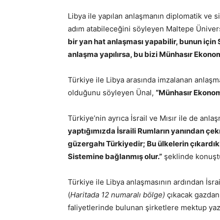
Libya ile yapılan anlaşmanın diplomatik ve siy
adım atabileceğini söyleyen Maltepe Ünivers
bir yan hat anlaşması yapabilir, bunun için
anlaşma yapılırsa, bu bizi Münhasır Ekonom
Türkiye ile Libya arasında imzalanan anlaşman
olduğunu söyleyen Ünal,
“Münhasır Ekonomi
Türkiye’nin ayrıca İsrail ve Mısır ile de an
yaptığımızda İsraili Rumların yanından çe
güzergahı Türkiyedir; Bu ülkelerin çıkardı
Sistemine bağlanmış olur.”
şeklinde konuşt
Türkiye ile Libya anlaşmasının ardından İsra
(
Haritada 12 numaralı bölge)
çıkacak gazdan 
faliyetlerinde bulunan şirketlere mektup yaz