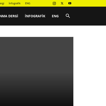
ergi
İnfografik
ENG
NMA DERGI
İNFOGRAFIK
ENG