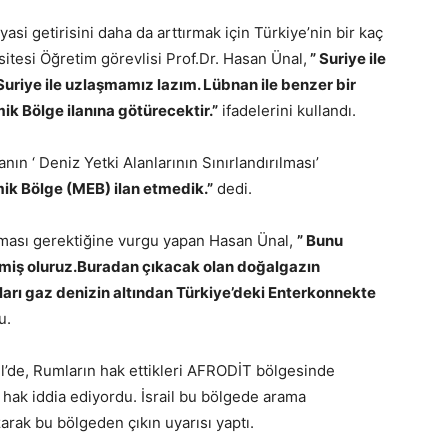
asi getirisini daha da arttırmak için Türkiye’nin bir kaç
itesi Öğretim görevlisi Prof.Dr. Hasan Ünal,
” Suriye ile
 Suriye ile uzlaşmamız lazım. Lübnan ile benzer bir
ik Bölge ilanına götürecektir.”
ifadelerini kullandı.
ın ‘ Deniz Yetki Alanlarının Sınırlandırılması’
k Bölge (MEB) ilan etmedik.”
dedi.
laşması gerektiğine vurgu yapan Hasan Ünal,
” Bunu
kmiş oluruz.Buradan çıkacak olan doğalgazın
kları gaz denizin altından Türkiye’deki Enterkonnekte
u.
il’de, Rumların hak ettikleri AFRODİT bölgesinde
hak iddia ediyordu. İsrail bu bölgede arama
arak bu bölgeden çıkın uyarısı yaptı.