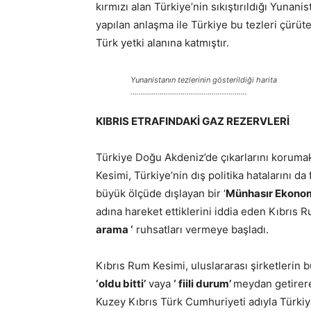
kırmızı alan Türkiye’nin sıkıştırıldığı Yunani
yapılan anlaşma ile Türkiye bu tezleri çürüt
Türk yetki alanına katmıştır.
Yunanistanın tezlerinin gösterildiği harita
………………………………………………..
KIBRIS ETRAFINDAKİ GAZ REZERVLERİ
Türkiye Doğu Akdeniz’de çıkarlarını korumak
Kesimi, Türkiye’nin dış politika hatalarını da
büyük ölçüde dışlayan bir ‘
Münhasır Ekono
adına hareket ettiklerini iddia eden Kıbrıs R
arama ‘
ruhsatları vermeye başladı.
Kıbrıs Rum Kesimi, uluslararası şirketlerin b
‘oldu bitti’
vaya
‘ fiili durum’
meydan getirere
Kuzey Kıbrıs Türk Cumhuriyeti adıyla Türkiye