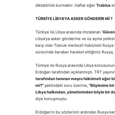
diktatörlük kurmaktır. Haftar eğer
Trablus
el
TÜRKİYE LİBYA’YA ASKER GÖNDERİR Mİ ?
Türkiye ile Libya arasında imzalanan
‘Güvenl
Libya’ya asker gönderme ve üs açma yetkisi 
karşı olan Tobruk merkezli hükümeti Rusya 
sürecinde beraber hareket ettiğimiz Rusya, 
Türkiye ile Rusya arasında Libya konusun
Erdoğan tarafından açıklanmıştı. TRT yayın
tarafından tanınan meşru hükümeti eğer bir
mi?”
şeklindeki soru üzerine,
“Böylesine bir 
Libya halkından, yönetiminden böyle bir da
diye konuşmuştu.
Erdoğan’ın bu sözlerinin ardından Rusya ka