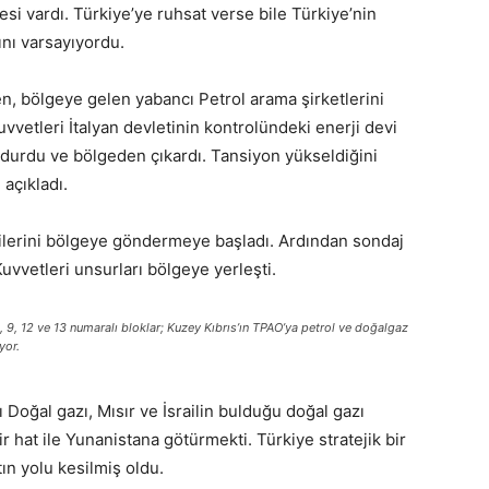
 vardı. Türkiye’ye ruhsat verse bile Türkiye’nin
ını varsayıyordu.
ken, bölgeye gelen yabancı Petrol arama şirketlerini
vvetleri İtalyan devletinin kontrolündeki enerji devi
a durdu ve bölgeden çıkardı. Tansiyon yükseldiğini
açıkladı.
ilerini bölgeye göndermeye başladı. Ardından sondaj
vvetleri unsurları bölgeye yerleşti.
8, 9, 12 ve 13 numaralı bloklar; Kuzey Kıbrıs’ın TPAO’ya petrol ve doğalgaz
yor.
 Doğal gazı, Mısır ve İsrailin bulduğu doğal gazı
ir hat ile Yunanistana götürmekti. Türkiye stratejik bir
tın yolu kesilmiş oldu.