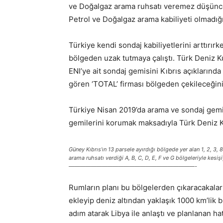
ve Doğalgaz arama ruhsatı veremez düşüncesi
Petrol ve Doğalgaz arama kabiliyeti olmadığ
Türkiye kendi sondaj kabiliyetlerini arttırır
bölgeden uzak tutmaya çalıştı. Türk Deniz Ku
ENI’ye ait sondaj gemisini Kıbrıs açıklarınd
gören ‘TOTAL’ firması bölgeden çekileceğini 
Türkiye Nisan 2019’da arama ve sondaj gem
gemilerini korumak maksadıyla Türk Deniz Ku
Güney Kıbrıs’ın 13 parsele ayırdığı bölgede yer alan 1, 2, 3, 
arama ruhsatı verdiği A, B, C, D, E, F ve G bölgeleriyle kesişi
———————————————————————-
Rumların planı bu bölgelerden çıkaracakaları
ekleyip deniz altından yaklaşık 1000 km’lik b
adım atarak Libya ile anlaştı ve planlanan ha