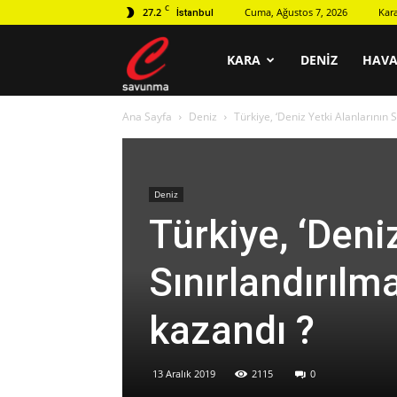
C
27.2
Cuma, Ağustos 7, 2026
Kar
İstanbul
C
KARA
DENIZ
HAV
Ana Sayfa
Deniz
Türkiye, ‘Deniz Yetki Alanlarının 
savunma
Deniz
Türkiye, ‘Deni
Sınırlandırılm
kazandı ?
13 Aralık 2019
2115
0