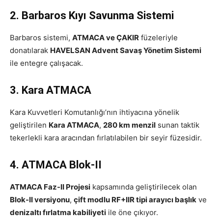
2. Barbaros Kıyı Savunma Sistemi
Barbaros sistemi,
ATMACA ve ÇAKIR
füzeleriyle
donatılarak
HAVELSAN Advent Savaş Yönetim Sistemi
ile entegre çalışacak.
3. Kara ATMACA
Kara Kuvvetleri Komutanlığı’nın ihtiyacına yönelik
geliştirilen
Kara ATMACA
,
280 km menzil
sunan taktik
tekerlekli kara aracından fırlatılabilen bir seyir füzesidir.
4. ATMACA Blok-II
ATMACA Faz-II Projesi
kapsamında geliştirilecek olan
Blok-II versiyonu
,
çift modlu RF+IIR tipi arayıcı başlık
ve
denizaltı fırlatma kabiliyeti
ile öne çıkıyor.