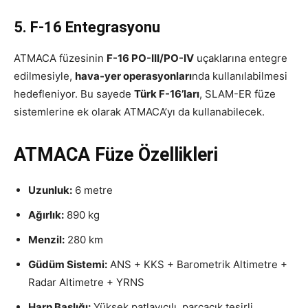
5. F-16 Entegrasyonu
ATMACA füzesinin
F-16 PO-III/PO-IV
uçaklarına entegre
edilmesiyle,
hava-yer operasyonları
nda kullanılabilmesi
hedefleniyor. Bu sayede
Türk F-16’ları
, SLAM-ER füze
sistemlerine ek olarak ATMACA’yı da kullanabilecek.
ATMACA Füze Özellikleri
Uzunluk:
6 metre
Ağırlık:
890 kg
Menzil:
280 km
Güdüm Sistemi:
ANS + KKS + Barometrik Altimetre +
Radar Altimetre + YRNS
Harp Başlığı:
Yüksek patlayıcılı, parçacık tesirli,