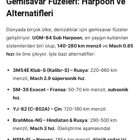
Gemisavar Füzeleri: Harpoon ve
Alternatifleri
Dünyada birçok ülke, denizaltılar için gemisavar füzeler
geliştiriyor.
UGM-84 Sub Harpoon
, en yaygın kullanılan
sistemlerden biri olup,
140-280 km menzil
ve
Mach 0.85
hızı
ile öne çıkıyor. İşte bazı alternatifler:
3M54E Klub-S (Kalibr-S) – Rusya
: 220-660 km
menzil,
Mach 2.9 süpersonik hız
.
SM-39 Exocet – Fransa
: 50-70 km menzil,
subsonik
hız
.
YJ-82 (C-802A) – Çin
: 120-180 km menzil.
BrahMos-NG – Hindistan & Rusya
: 290-500 km
menzil,
Mach 3 hız
. (Geliştirme aşamasında)
NSM-SL – Norveç
: 185+ km menzil,
düşük radar izi
.