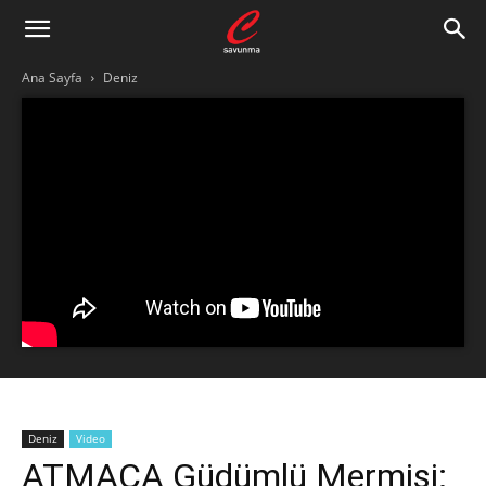
Ana Sayfa
Deniz
Deniz
Video
ATMACA Güdümlü Mermisi: