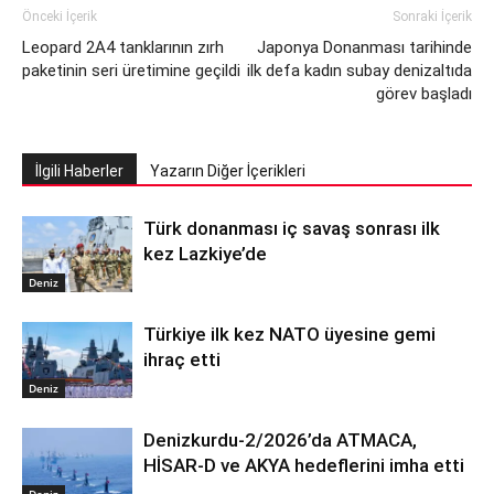
Önceki İçerik
Sonraki İçerik
Leopard 2A4 tanklarının zırh
Japonya Donanması tarihinde
paketinin seri üretimine geçildi
ilk defa kadın subay denizaltıda
görev başladı
İlgili Haberler
Yazarın Diğer İçerikleri
Türk donanması iç savaş sonrası ilk
kez Lazkiye’de
Deniz
Türkiye ilk kez NATO üyesine gemi
ihraç etti
Deniz
Denizkurdu-2/2026’da ATMACA,
HİSAR-D ve AKYA hedeflerini imha etti
Deniz