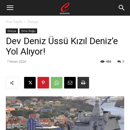
Ana Sayfa
Dünya
Dünya
Orta Doğu
Dev Deniz Üssü Kızıl Deniz’e
Yol Alıyor!
7 Nisan 2024
484
0