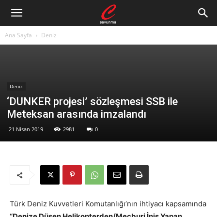
Ana Sayfa
Deniz
Deniz
‘DUNKER projesi’ sözleşmesi SSB ile
Meteksan arasında imzalandı
21 Nisan 2019
2981
0
Türk Deniz Kuvvetleri Komutanlığı’nın ihtiyacı kapsamında
“Denize Düşen Helikopterden/Mecburi İniş Yapan