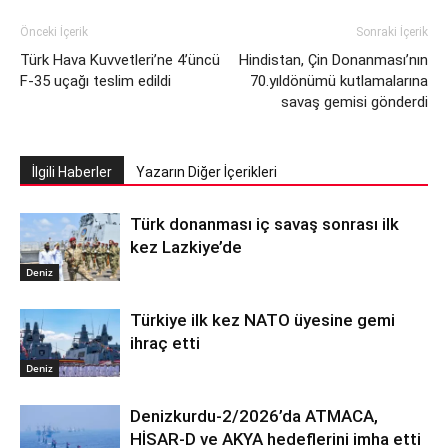
Önceki İçerik
Sonraki İçerik
Türk Hava Kuvvetleri’ne 4’üncü
Hindistan, Çin Donanması’nın
F-35 uçağı teslim edildi
70.yıldönümü kutlamalarına
savaş gemisi gönderdi
İlgili Haberler
Yazarın Diğer İçerikleri
Türk donanması iç savaş sonrası ilk
kez Lazkiye’de
Deniz
Türkiye ilk kez NATO üyesine gemi
ihraç etti
Deniz
Denizkurdu-2/2026’da ATMACA,
HİSAR-D ve AKYA hedeflerini imha etti