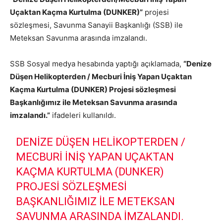
Uçaktan Kaçma Kurtulma (DUNKER)”
projesi
sözleşmesi, Savunma Sanayii Başkanlığı (SSB) ile
Meteksan Savunma arasında imzalandı.
SSB Sosyal medya hesabında yaptığı açıklamada,
“Denize
Düşen Helikopterden / Mecburi İniş Yapan Uçaktan
Kaçma Kurtulma (DUNKER) Projesi sözleşmesi
Başkanlığımız ile Meteksan Savunma arasında
imzalandı.”
ifadeleri kullanıldı.
DENIZE DÜŞEN HELIKOPTERDEN /
MECBURI İNIŞ YAPAN UÇAKTAN
KAÇMA KURTULMA (DUNKER)
PROJESI SÖZLEŞMESI
BAŞKANLIĞIMIZ ILE METEKSAN
SAVUNMA ARASINDA IMZALANDI.