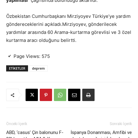
yapılması”
çağrısında bulunduğu aktarıldı.
Özbekistan Cumhurbaşkanı Mirziyoyev Türkiye’ye yardım
göndereceklerini açıkladı.Mirziyoyev, gönderilecek
yardımlar arasında 60 Arama-kurtarma görevlisi ve 3 özel
kurtarma aracı olduğunu belirtti.
Page Views:
575
ETIKETLER
deprem
Önceki İçerik
Sonraki İçerik
ABD, ‘casus’ Çin balonunu F-
İspanya Donanması, Amfibi ve