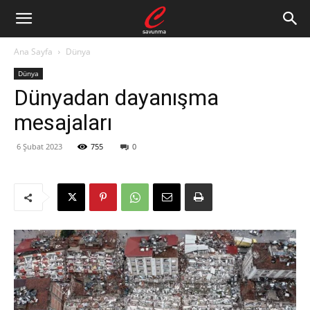
Ana Sayfa
Dünya
Dünya
Dünyadan dayanışma
mesajaları
6 Şubat 2023
755
0