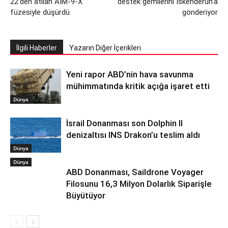
22’den atılan AIM-9-X
destek gemilerini İskenderun’a
füzesiyle düşürdü
gönderiyor
İlgili Haberler
Yazarın Diğer İçerikleri
Yeni rapor ABD’nin hava savunma
mühimmatında kritik açığa işaret etti
Dünya
İsrail Donanması son Dolphin II
denizaltısı INS Drakon’u teslim aldı
Dünya
Dünya
ABD Donanması, Saildrone Voyager
Filosunu 16,3 Milyon Dolarlık Siparişle
Büyütüyor